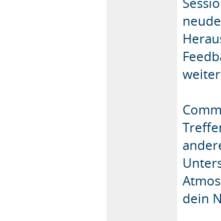
Sessi
neudel
Heraus
Feedb
weiter
Commu
Treffe
ander
Unters
Atmos
dein N