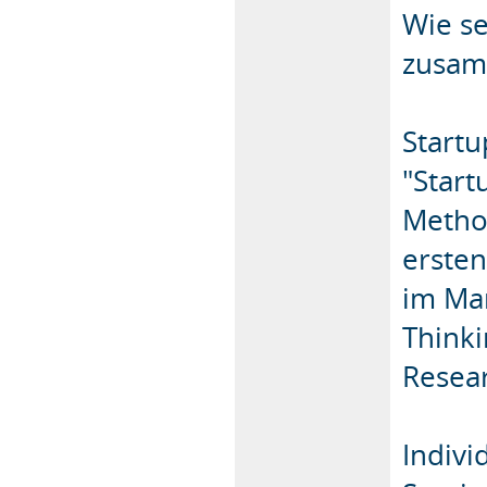
Wie se
zusa
Startu
"Start
Metho
ersten
im Mar
Think
Resea
Indivi