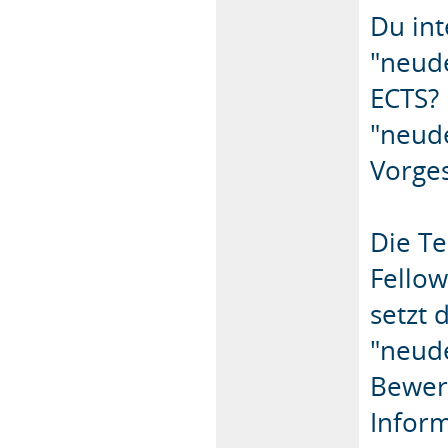
Du int
"neude
ECTS? 
"neud
Vorge
Die T
Fellow
setzt 
"neud
Bewerb
Infor