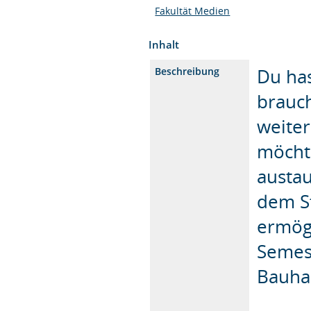
Fakultät Medien
Inhalt
Du has
Beschreibung
brauch
weite
möcht
austa
dem S
ermögl
Semes
Bauha