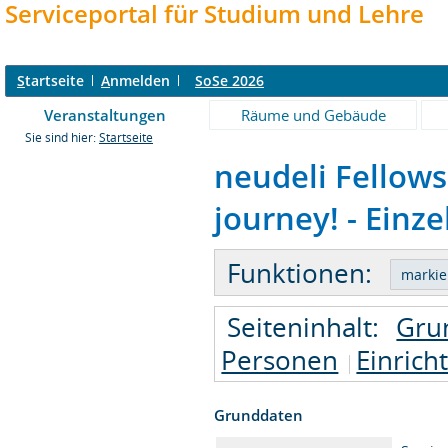
Serviceportal für Studium und Lehre
S
tartseite
A
nmelden
SoSe 2026
Veranstaltungen
Räume und Gebäude
Sie sind hier:
Startseite
neudeli Fellows
journey! - Einze
Funktionen:
Seiteninhalt:
Gru
Personen
Einrich
Grunddaten