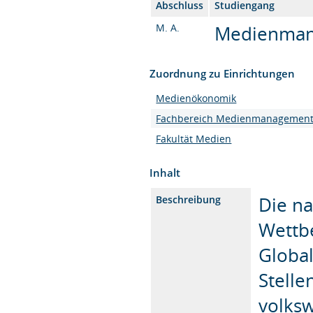
Abschluss
Studiengang
M. A.
Medienmana
Zuordnung zu Einrichtungen
Medienökonomik
Fachbereich Medienmanagemen
Fakultät Medien
Inhalt
Die na
Beschreibung
Wettb
Globa
Stelle
volksw