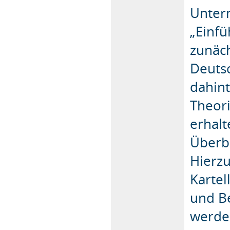
Untern
„Einfü
zunäc
Deutsc
dahin
Theori
erhal
Überb
Hierzu
Kartel
und Be
werden