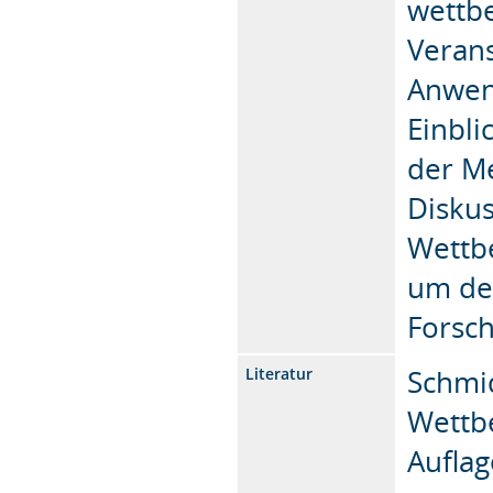
wettbe
Verans
Anwen
Einbli
der M
Diskus
Wettbe
um de
Forsc
Schmid
Literatur
Wettbe
Auflag