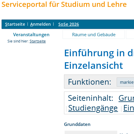
Serviceportal für Studium und Lehre
S
tartseite
A
nmelden
SoSe 2026
Veranstaltungen
Räume und Gebäude
Sie sind hier:
Startseite
Einführung in d
Einzelansicht
Funktionen:
Seiteninhalt:
Gru
Studiengänge
Ei
Grunddaten