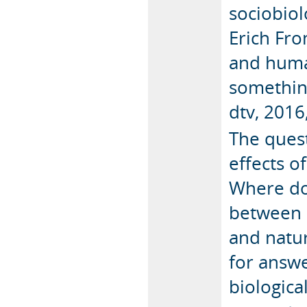
sociobiol
Erich Fro
and huma
somethin
dtv, 2016,
The quest
effects o
Where do 
between 
and natur
for answe
biological