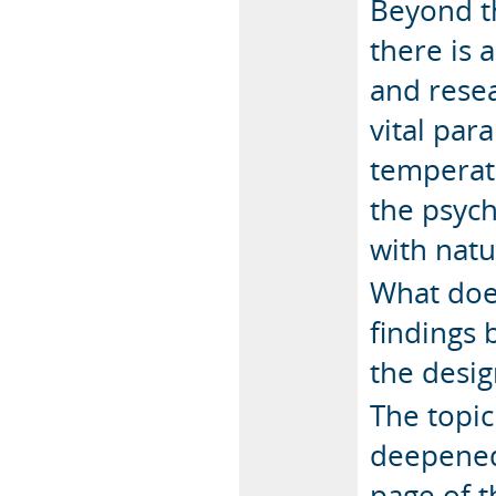
Beyond th
there is 
and resea
vital par
temperatu
the psych
with natu
What doe
findings 
the desi
The topic
deepened
page of t