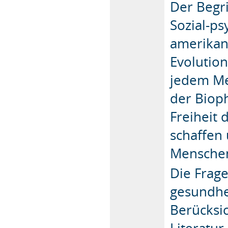
Der Begr
Sozial-p
amerikani
Evolution
jedem Me
der Bioph
Freiheit 
schaffen
Menschen,
Die Frage
gesundhe
Berücksic
Literatu