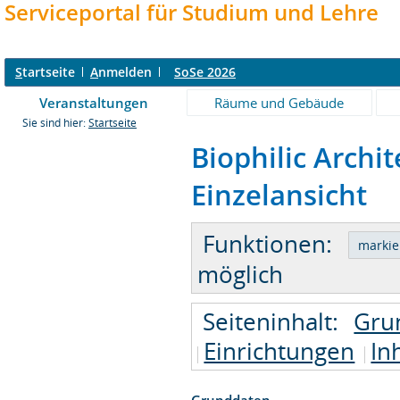
Serviceportal für Studium und Lehre
S
tartseite
A
nmelden
SoSe 2026
Veranstaltungen
Räume und Gebäude
Sie sind hier:
Startseite
Biophilic Archi
Einzelansicht
Funktionen:
möglich
Seiteninhalt:
Gru
Einrichtungen
In
Grunddaten