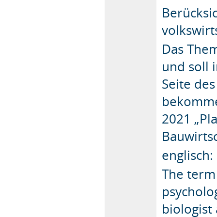
Berücksi
volkswirt
Das Them
und soll
Seite de
bekommen
2021 „Pl
Bauwirts
englisch:
The term 
psycholo
biologist