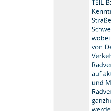
TEIL 
Kenntn
Straß
Schwe
wobei
von De
Verke
Radve
auf a
und M
Radve
ganzhe
werde