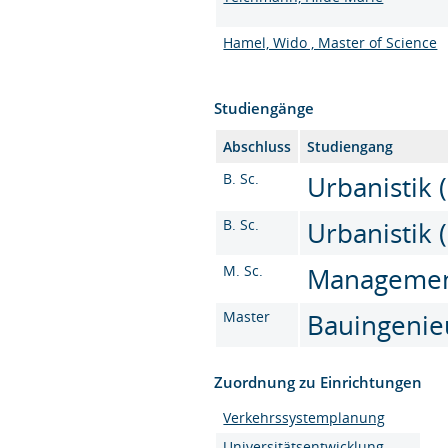
Hamel, Wido , Master of Science
Studiengänge
Abschluss
Studiengang
B. Sc.
Urbanistik (
B. Sc.
Urbanistik (
M. Sc.
Management 
Master
Bauingenieu
Zuordnung zu Einrichtungen
Verkehrssystemplanung
Universitätsentwicklung