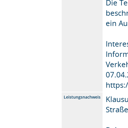
Die T
beschr
ein A
Intere
Inform
Verke
07.04.
https:
Klaus
Leistungsnachweis
Straß