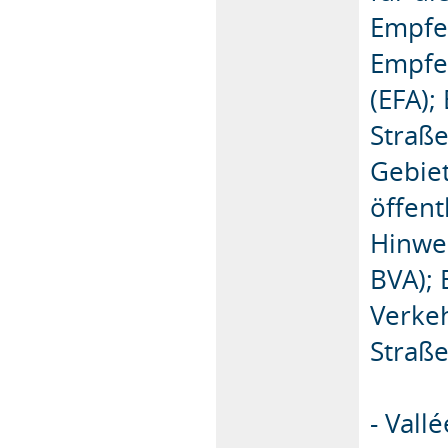
Empfe
Empfe
(EFA);
Straß
Gebiet
öffent
Hinwei
BVA); 
Verke
Straße
- Vall