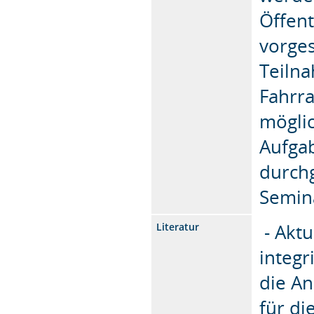
Öffent
vorges
Teilna
Fahrr
möglic
Aufga
durch
Semin
- Aktu
Literatur
integr
die An
für di