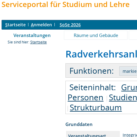
Serviceportal für Studium und Lehre
S
tartseite
A
nmelden
SoSe 2026
Veranstaltungen
Räume und Gebäude
Sie sind hier:
Startseite
Radverkehrsanl
Funktionen:
Seiteninhalt:
Gru
Personen
Studie
Strukturbaum
Grunddaten
Integr
Veranstaltungsart