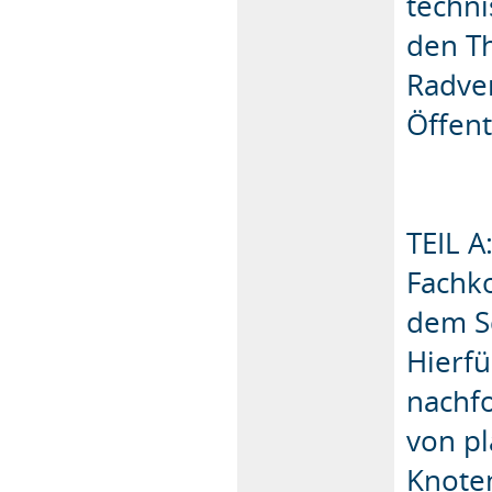
techni
den T
Radve
Öffent
TEIL A
Fachk
dem Sc
Hierfü
nachf
von pl
Knoten