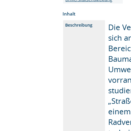
Inhalt
Die Ve
Beschreibung
sich a
Berei
Bauma
Umwelt
vorran
studie
„Stra
einem
Radver