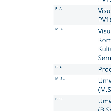
B. A.
Visu
PV1
M. A.
Visu
Kom
Kult
Sem
B. A.
Prod
M. Sc.
Umw
(M.S
B. Sc.
Umw
(B.S