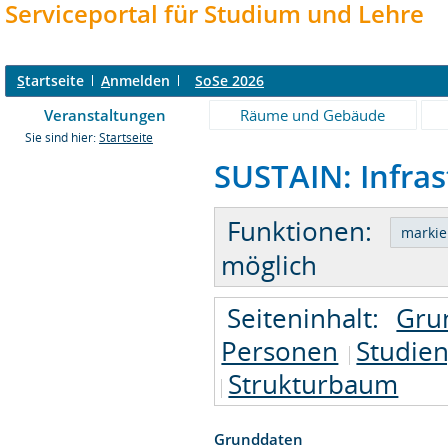
Serviceportal für Studium und Lehre
S
tartseite
A
nmelden
SoSe 2026
Veranstaltungen
Räume und Gebäude
Sie sind hier:
Startseite
SUSTAIN: Infras
Funktionen:
möglich
Seiteninhalt:
Gru
Personen
Studie
Strukturbaum
Grunddaten