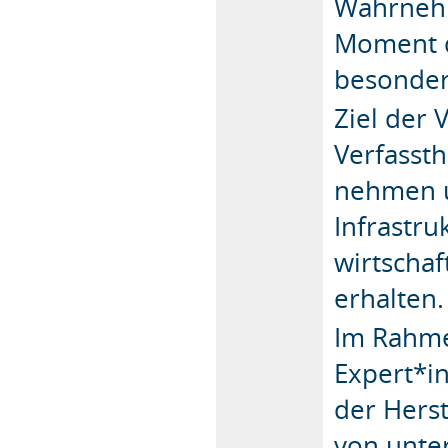
Wahrnehm
Moment d
besonder
Ziel der 
Verfassth
nehmen u
Infrastru
wirtscha
erhalten.
Im Rahme
Expert*i
der Hers
von unte