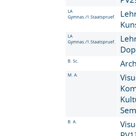
LA
Leh
Gymnas./1.Staatspruef.
Kun
LA
Leh
Gymnas./1.Staatspruef.
Dop
B. Sc.
Arch
M. A.
Visu
Kom
Kult
Sem
B. A.
Visu
PV1