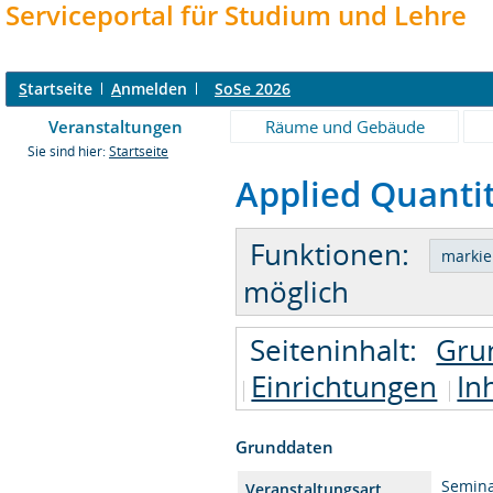
Serviceportal für Studium und Lehre
S
tartseite
A
nmelden
SoSe 2026
Veranstaltungen
Räume und Gebäude
Sie sind hier:
Startseite
Applied Quantit
Funktionen:
möglich
Seiteninhalt:
Gru
Einrichtungen
In
Grunddaten
Semin
Veranstaltungsart