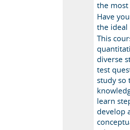
the most 
Have you
the ideal
This cour
quantita
diverse s
test ques
study so 
knowledg
learn ste
develop a
conceptua