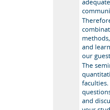
adequate 
communic
Therefore
combinati
methods,
and learn
our guest
The semin
quantitat
faculties
questions
and discu
your stud