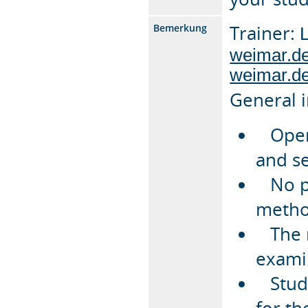
Trainer:
Bemerkung
L
weimar.d
weimar.d
General 
Open 
and s
No pr
metho
The m
exami
Studen
for th