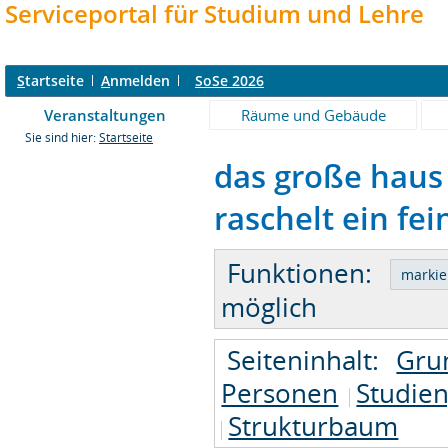
Serviceportal für Studium und Lehre
S
tartseite
A
nmelden
SoSe 2026
Veranstaltungen
Räume und Gebäude
Sie sind hier:
Startseite
das große haus i
raschelt ein fei
Funktionen:
möglich
Seiteninhalt:
Gru
Personen
Studie
Strukturbaum