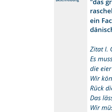
"das g
raschel
ein Fa
dänisc
Zitat I. 
Es muss
die eier
Wir kö
Rück di
Das läs
Wir mü