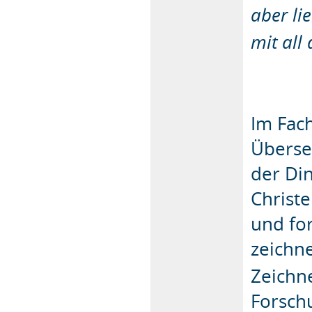
aber li
mit all
Im Fac
Überse
der Din
Christe
und fo
zeichne
Zeichne
Forsch