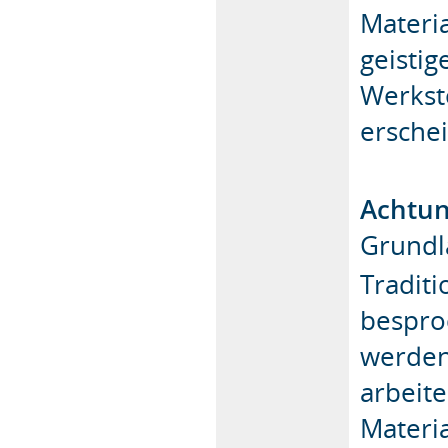
Materi
geisti
Werksto
erschei
Achtu
Grundl
Tradit
besproc
werden
arbeit
Materi