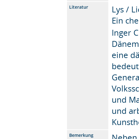
Lys / L
Literatur
Ein ch
Inger C
Dänema
eine dä
bedeut
Generat
Volkssc
und Ma
und arb
Kunsth
Neben 
Bemerkung