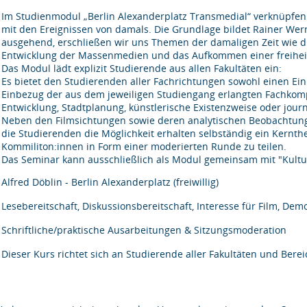
Im Studienmodul „Berlin Alexanderplatz Transmedial“ verknüpfen w
mit den Ereignissen von damals. Die Grundlage bildet Rainer Wern
ausgehend, erschließen wir uns Themen der damaligen Zeit wie die
Entwicklung der Massenmedien und das Aufkommen einer freiheit
Das Modul lädt explizit Studierende aus allen Fakultäten ein:
Es bietet den Studierenden aller Fachrichtungen sowohl einen Einb
Einbezug der aus dem jeweiligen Studiengang erlangten Fachkom
Entwicklung, Stadtplanung, künstlerische Existenzweise oder jour
Neben den Filmsichtungen sowie deren analytischen Beobachtun
die Studierenden die Möglichkeit erhalten selbständig ein Kernt
Kommiliton:innen in Form einer moderierten Runde zu teilen.
Das Seminar kann ausschließlich als Modul gemeinsam mit "Kultu
Alfred Döblin - Berlin Alexanderplatz (freiwillig)
Lesebereitschaft, Diskussionsbereitschaft, Interesse für Film, De
Schriftliche/praktische Ausarbeitungen & Sitzungsmoderation
Dieser Kurs richtet sich an Studierende aller Fakultäten und Bere