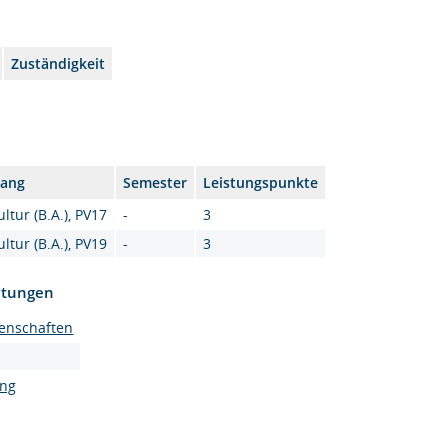
Zuständigkeit
gang
Semester
Leistungspunkte
tur (B.A.), PV17
-
3
tur (B.A.), PV19
-
3
htungen
enschaften
ung