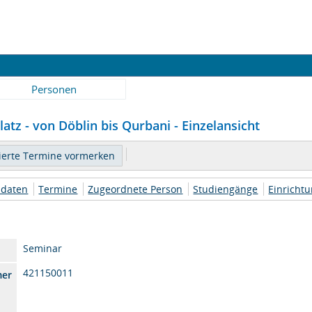
Personen
atz - von Döblin bis Qurbani - Einzelansicht
daten
Termine
Zugeordnete Person
Studiengänge
Einricht
Seminar
421150011
mer