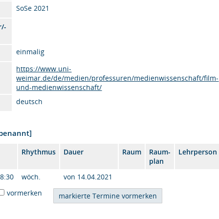
SoSe 2021
/-
einmalig
https://www.uni-
weimar.de/de/medien/professuren/medienwissenschaft/film-
und-medienwissenschaft/
deutsch
nbenannt]
Rhythmus
Dauer
Raum
Raum-
Lehrperson
plan
18:30
wöch.
von 14.04.2021
vormerken