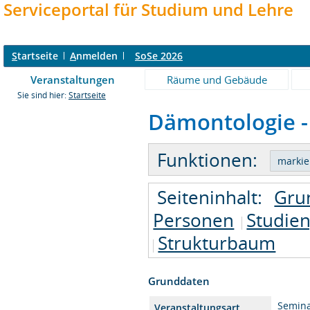
Serviceportal für Studium und Lehre
S
tartseite
A
nmelden
SoSe 2026
Veranstaltungen
Räume und Gebäude
Sie sind hier:
Startseite
Dämontologie - 
Funktionen:
Seiteninhalt:
Gru
Personen
Studie
Strukturbaum
Grunddaten
Semin
Veranstaltungsart