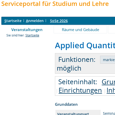
Serviceportal für Studium und Lehre
S
tartseite
A
nmelden
SoSe 2026
Veranstaltungen
Räume und Gebäude
Sie sind hier:
Startseite
Applied Quantit
Funktionen:
möglich
Seiteninhalt:
Gru
Einrichtungen
In
Grunddaten
Semin
Veranstaltungsart