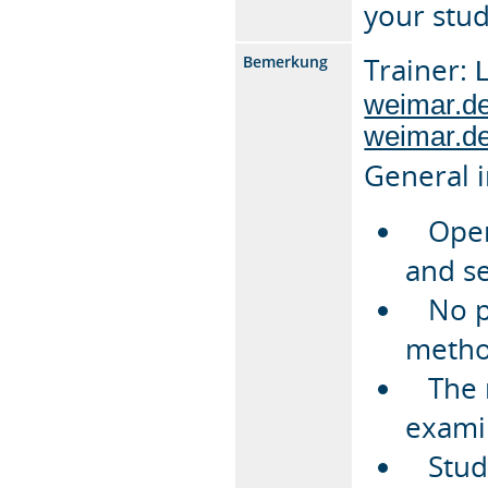
your stud
Trainer:
Bemerkung
L
weimar.d
weimar.d
General 
Open 
and s
No pr
metho
The m
exami
Studen