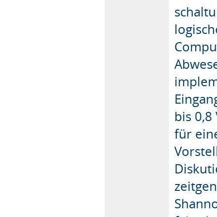
schaltu
logisch
Comput
Abwese
implem
Eingan
bis 0,8
für ein
Vorste
Diskuti
zeitgen
Shanno