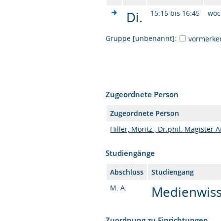
Di.
15:15 bis 16:45
wöc
Gruppe [unbenannt]:
vormerke
Zugeordnete Person
Zugeordnete Person
Hiller, Moritz , Dr.phil. Magister 
Studiengänge
Abschluss
Studiengang
M. A.
Medienwisse
Zuordnung zu Einrichtungen