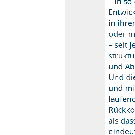
– in so
Entwick
in ihr
oder m
– seit 
strukt
und Ab
Und di
und mi
laufend
Rückko
als das
eindeut