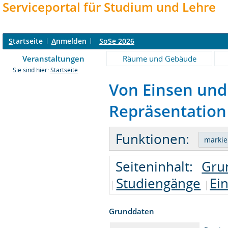
Serviceportal für Studium und Lehre
S
tartseite
A
nmelden
SoSe 2026
Veranstaltungen
Räume und Gebäude
Sie sind hier:
Startseite
Von Einsen und
Repräsentation 
Funktionen:
Seiteninhalt:
Gru
Studiengänge
Ei
Grunddaten