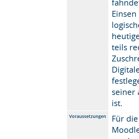
fahnde
Einsen 
logisc
heutig
teils r
Zuschr
Digita
festleg
seiner
ist.
Für di
Voraussetzungen
Moodle