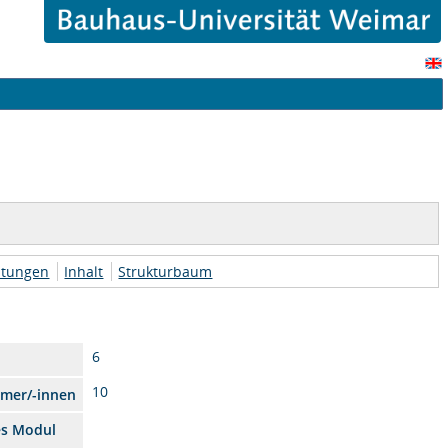
htungen
Inhalt
Strukturbaum
6
10
hmer/-innen
es Modul