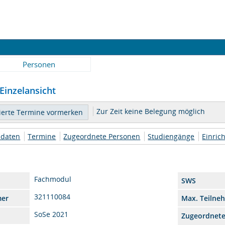
Personen
 Einzelansicht
Zur Zeit keine Belegung möglich
daten
Termine
Zugeordnete Personen
Studiengänge
Einric
Fachmodul
SWS
321110084
mer
Max. Teilne
SoSe 2021
Zugeordnet