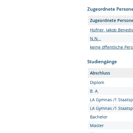
Zugeordnete Person
Zugeordnete Person
Hüfner, Jakob Benedic
N.N.,
keine öffentliche Per
Studiengänge
Abschluss
Diplom
B. A.
LA Gymnas./1.Staatsp
LA Gymnas./1.Staatsp
Bachelor
Master