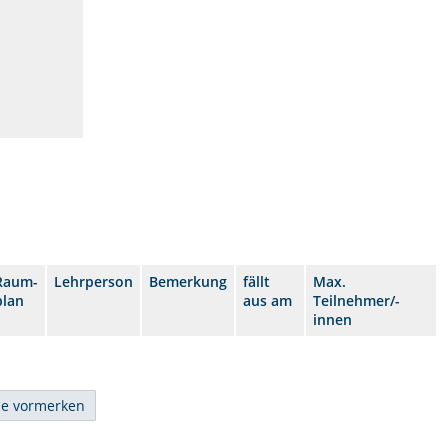
Raum-
Lehrperson
Bemerkung
fällt
Max.
plan
aus am
Teilnehmer/-
innen