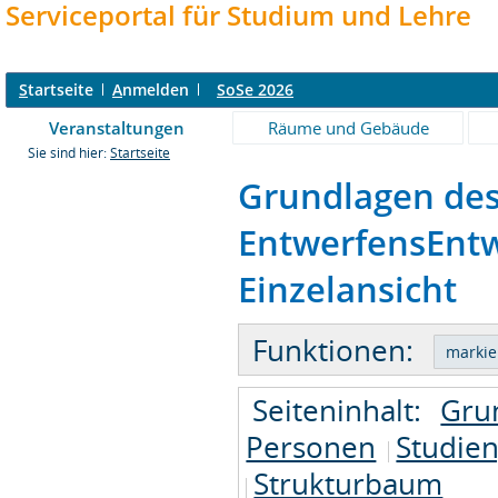
Serviceportal für Studium und Lehre
S
tartseite
A
nmelden
SoSe 2026
Veranstaltungen
Räume und Gebäude
Sie sind hier:
Startseite
Grundlagen des
EntwerfensEntw
Einzelansicht
Funktionen:
Seiteninhalt:
Gru
Personen
Studie
Strukturbaum