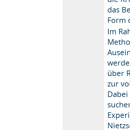
das B
Form d
Im Ra
Method
Ausei
werde
über 
zur v
Dabei 
suchen
Exper
Nietz