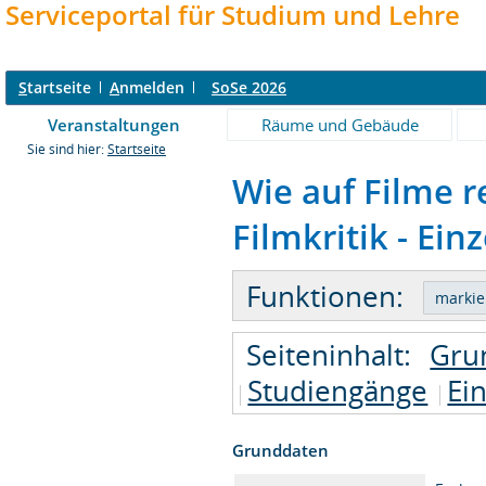
Serviceportal für Studium und Lehre
S
tartseite
A
nmelden
SoSe 2026
Veranstaltungen
Räume und Gebäude
Sie sind hier:
Startseite
Wie auf Filme r
Filmkritik - Ein
Funktionen:
Seiteninhalt:
Gru
Studiengänge
Ei
Grunddaten