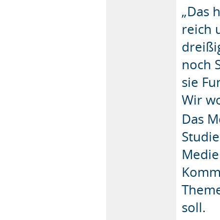
„Das h
reich 
dreißi
noch S
sie Fu
Wir wo
Das Mo
Studi
Medie
Kommu
Theme
soll.