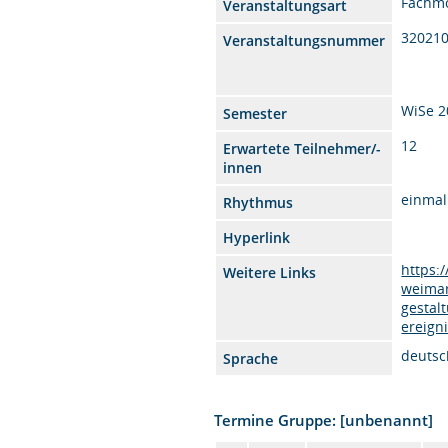
Fachm
Veranstaltungsart
32021
Veranstaltungsnummer
WiSe 2
Semester
12
Erwartete Teilnehmer/-
innen
einmal
Rhythmus
Hyperlink
https:
Weitere Links
weimar
gestal
ereign
deutsc
Sprache
Termine Gruppe: [unbenannt]