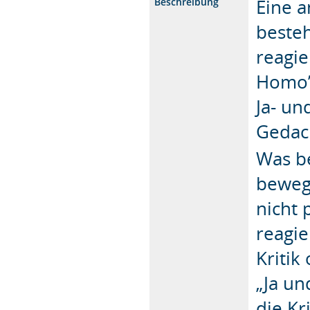
Eine a
Beschreibung
besteh
reagie
Homo”.
Ja- un
Gedach
Was b
bewegt
nicht 
reagie
Kritik
„Ja un
die Kr