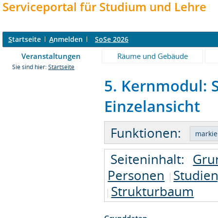
Serviceportal für Studium und Lehre
S
tartseite
A
nmelden
SoSe 2026
Veranstaltungen
Räume und Gebäude
Sie sind hier:
Startseite
5. Kernmodul: S
Einzelansicht
Funktionen:
Seiteninhalt:
Gru
Personen
Studie
Strukturbaum
Grunddaten