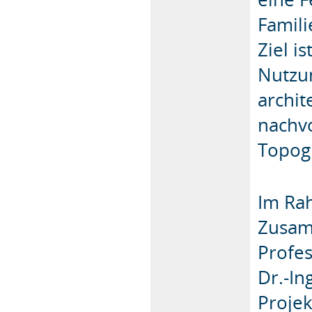
Famil
Ziel i
Nutzun
archit
nachvo
Topogr
Im Ra
Zusam
Profes
Dr.-In
Projek