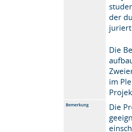
stude
der du
jurier
Die Be
aufbau
Zweier
im Pl
Projek
Die Pr
Bemerkung
geeign
einsch