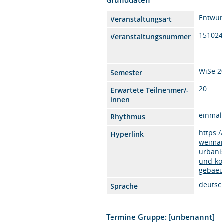
Entwur
Veranstaltungsart
15102
Veranstaltungsnummer
WiSe 2
Semester
20
Erwartete Teilnehmer/-
innen
einmal
Rhythmus
https:
Hyperlink
weimar
urbani
und-k
gebaeu
deutsc
Sprache
Termine Gruppe: [unbenannt]