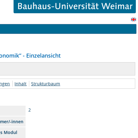
nomik“ - Einzelansicht
ungen
Inhalt
Strukturbaum
2
hmer/-innen
es Modul