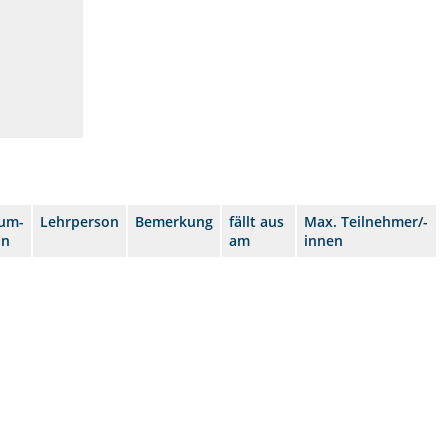
um-
Lehrperson
Bemerkung
fällt aus
Max. Teilnehmer/-
an
am
innen