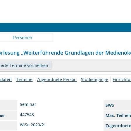
Personen
Vorlesung „Weiterführende Grundlagen der Medienöko
daten
Termine
Zugeordnete Person
Studiengänge
Einricht
Seminar
SWS
447543
mer
Max. Teilne
WiSe 2020/21
Zugeordnet