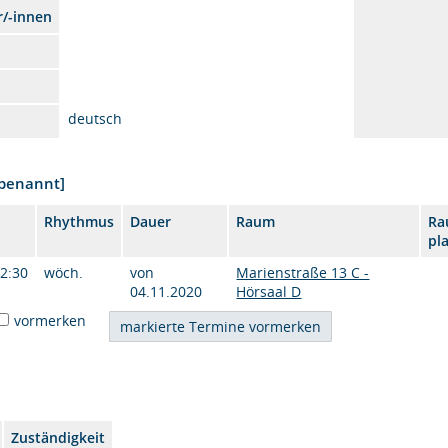
r/-innen
deutsch
nbenannt]
Rhythmus
Dauer
Raum
Ra
pl
12:30
wöch.
von
Marienstraße 13 C -
04.11.2020
Hörsaal D
vormerken
Zuständigkeit