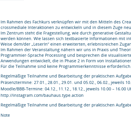
Im Rahmen des Fachkurs verknüpfen wir mit den Mitteln des Creat
crossmediale Interaktionen zu entwickeln und in diesem Zuge neue 
Im Zentrum steht die Fragestellung, wie durch generative Gestalt
werden können. Wie lassen sich textbasierte Informationen mit in
Weise dem/der „LeserIn“ einen erweiterten, erlebnisreichen Zugan
Im Rahmen der Veranstaltung nähern wir uns in Praxis und Theori
Programmier-Sprache Processing und besprechen die visualisiert
Anwendungen entwickelt, die in Phase 2 in Form von Installation
Für die Teilnahme sind keine Programmierkenntnisse erforderlich
Regelmäßige Teilnahme und Bearbeitung der praktischen Aufgab
Präsenztermine: 27.01., 28.01., 29.01. und 05.02., 06.02., jeweils 1
Moodle/BBB-Termine: 04.12., 11.12., 18.12., jeweils 10.00 – 16.00 U
http://instagram.com/bauhaus.type.action
Regelmäßige Teilnahme und Bearbeitung der praktischen Aufgaben
Note