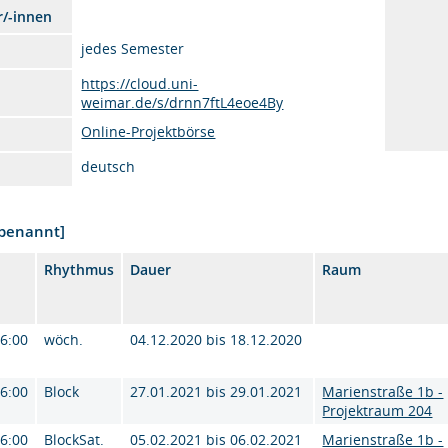
r/-innen
jedes Semester
https://cloud.uni-
weimar.de/s/drnn7ftL4eoe4By
Online-Projektbörse
deutsch
nbenannt]
Rhythmus
Dauer
Raum
16:00
wöch.
04.12.2020 bis 18.12.2020
16:00
Block
27.01.2021 bis 29.01.2021
Marienstraße 1b -
Projektraum 204
16:00
BlockSat.
05.02.2021 bis 06.02.2021
Marienstraße 1b -