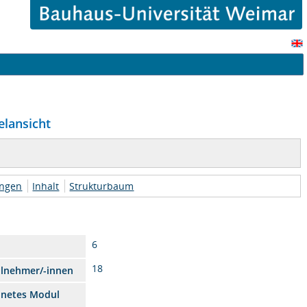
elansicht
ungen
Inhalt
Strukturbaum
6
18
ilnehmer/-innen
dnetes Modul