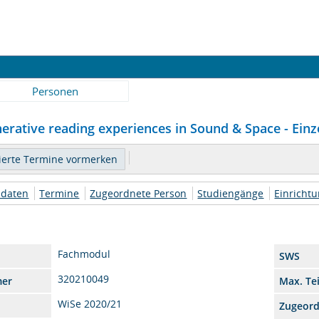
Personen
erative reading experiences in Sound & Space - Einz
daten
Termine
Zugeordnete Person
Studiengänge
Einricht
Fachmodul
SWS
320210049
mer
Max. Te
WiSe 2020/21
Zugeor