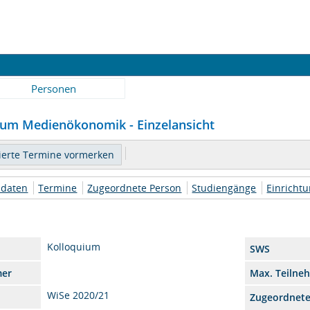
Personen
ium Medienökonomik - Einzelansicht
daten
Termine
Zugeordnete Person
Studiengänge
Einricht
Kolloquium
SWS
mer
Max. Teilne
WiSe 2020/21
Zugeordnet