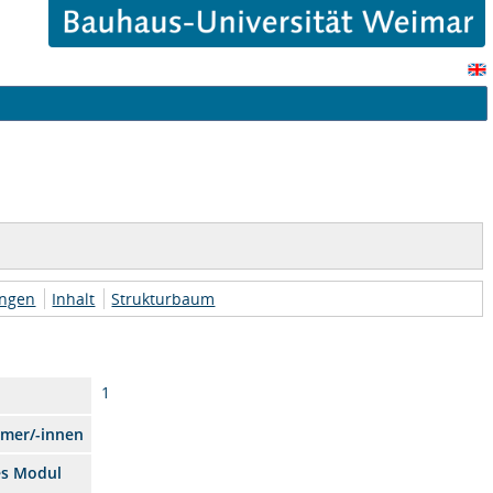
ungen
Inhalt
Strukturbaum
1
hmer/-innen
es Modul