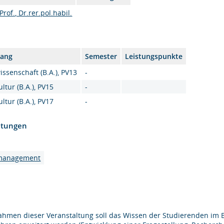
rof., Dr.rer.pol.habil.
gang
Semester
Leistungspunkte
ssenschaft (B.A.), PV13
-
tur (B.A.), PV15
-
tur (B.A.), PV17
-
htungen
nmanagement
ahmen dieser Veranstaltung soll das Wissen der Studierenden im B