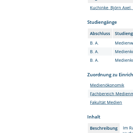
Kuchinke, Björn Axel, P
Studiengänge
Abschluss
Studien
B. A.
Medienwi
B. A.
Medienkul
B. A.
Medienkul
Zuordnung zu Einric
Medienökonomik
Fachbereich Medie
Fakultät Medien
Inhalt
Im R
Beschreibung