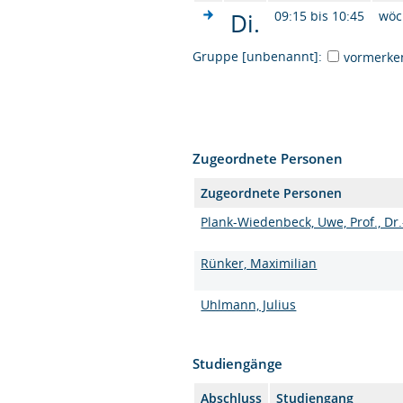
Di.
09:15 bis 10:45
wöc
Gruppe [unbenannt]:
vormerke
Zugeordnete Personen
Zugeordnete Personen
Plank-Wiedenbeck, Uwe, Prof., Dr.
Rünker, Maximilian
Uhlmann, Julius
Studiengänge
Abschluss
Studiengang