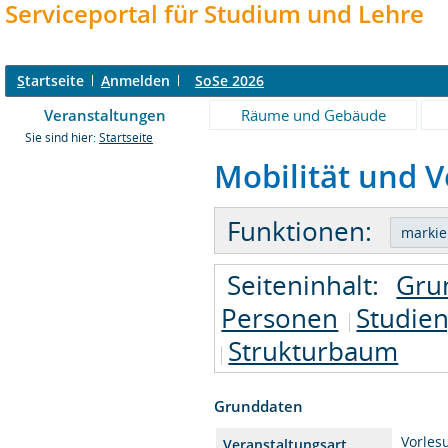
Serviceportal für Studium und Lehre
S
tartseite
A
nmelden
SoSe 2026
Veranstaltungen
Räume und Gebäude
Sie sind hier:
Startseite
Mobilität und V
Funktionen:
Seiteninhalt:
Gru
Personen
Studie
Strukturbaum
Grunddaten
Vorles
Veranstaltungsart