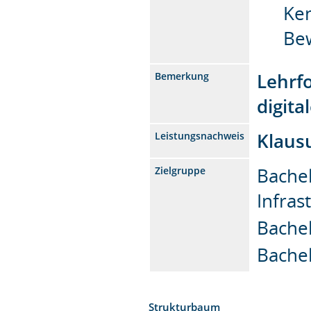
Ken
Bew
Lehrf
Bemerkung
digita
Klaus
Leistungsnachweis
Bache
Zielgruppe
Infras
Bache
Bache
Strukturbaum