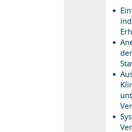
Ei
ind
Er
An
der
Sta
Au
Kli
unt
Ve
Sys
Ver