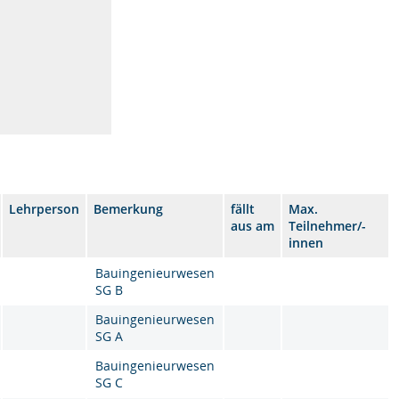
Lehrperson
Bemerkung
fällt
Max.
aus am
Teilnehmer/-
innen
Bauingenieurwesen
SG B
Bauingenieurwesen
SG A
Bauingenieurwesen
SG C