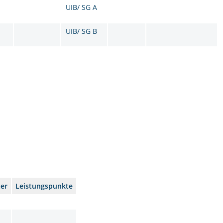
UIB/ SG A
UIB/ SG B
er
Leistungspunkte