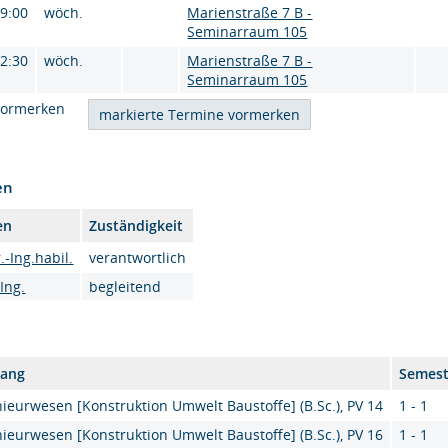
09:00
wöch.
Marienstraße 7 B -
Seminarraum 105
12:30
wöch.
Marienstraße 7 B -
Seminarraum 105
vormerken
en
en
Zuständigkeit
.-Ing.habil.
verantwortlich
-Ing.
begleitend
gang
Semest
ieurwesen [Konstruktion Umwelt Baustoffe] (B.Sc.), PV 14
1 - 1
ieurwesen [Konstruktion Umwelt Baustoffe] (B.Sc.), PV 16
1 - 1