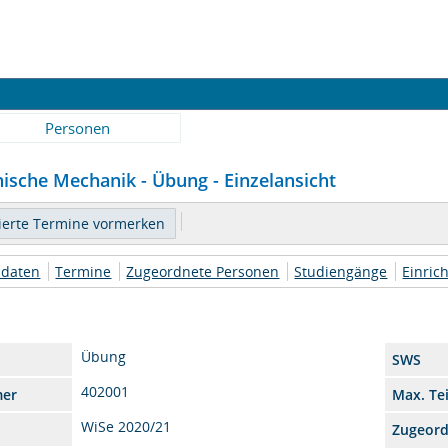
Personen
nische Mechanik - Übung - Einzelansicht
daten
Termine
Zugeordnete Personen
Studiengänge
Einric
Übung
SWS
402001
mer
Max. Te
WiSe 2020/21
Zugeor