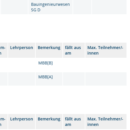
Bauingenieurwesen
SG D
um-
Lehrperson
Bemerkung
fällt aus
Max. Teilnehmer/-
n
am
innen
MBB[B]
MBB[A]
um-
Lehrperson
Bemerkung
fällt aus
Max. Teilnehmer/-
n
am
innen