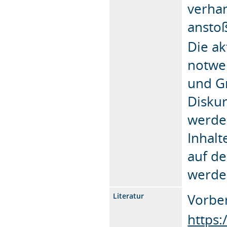
verha
anstoß
Die ak
notwen
und Gr
Disku
werden
Inhal
auf de
werde
Vorber
Literatur
https