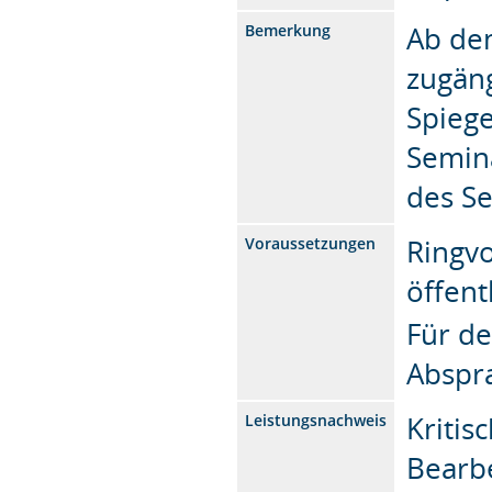
Ab dem
Bemerkung
zugäng
Spiege
Semina
des Se
Ringvo
Voraussetzungen
öffent
Für de
Abspr
Kritis
Leistungsnachweis
Bearbe