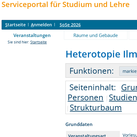
Serviceportal für Studium und Lehre
S
tartseite
A
nmelden
SoSe 2026
Veranstaltungen
Räume und Gebäude
Sie sind hier:
Startseite
Heterotopie Ilm
Funktionen:
Seiteninhalt:
Gru
Personen
Studie
Strukturbaum
Grunddaten
Vorles
Veranstaltungsart