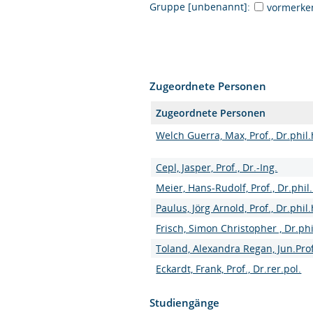
Gruppe [unbenannt]:
vormerke
Zugeordnete Personen
Zugeordnete Personen
Welch Guerra, Max, Prof., Dr.phil.
Cepl, Jasper, Prof., Dr.-Ing.
Meier, Hans-Rudolf, Prof., Dr.phil.
Paulus, Jörg Arnold, Prof., Dr.phil.
Frisch, Simon Christopher , Dr.phi
Toland, Alexandra Regan, Jun.Prof.
Eckardt, Frank, Prof., Dr.rer.pol.
Studiengänge