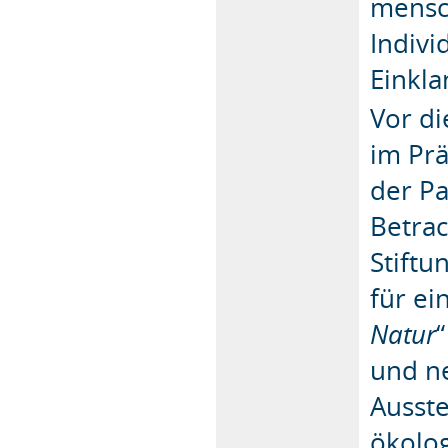
mensch
Indiv
Einkl
Vor d
im Prä
der Pa
Betrac
Stiftu
für ei
Natur
und n
Ausste
ökolo