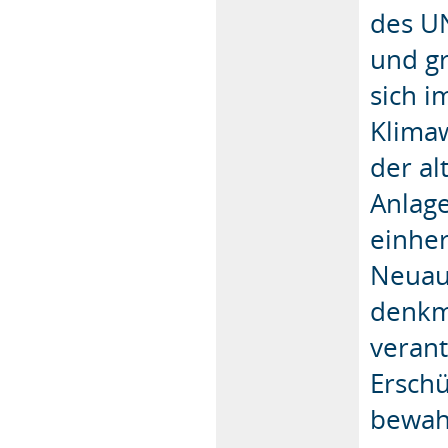
des U
und g
sich 
Klima
der al
Anlage
einher
Neuau
denkma
verant
Erschü
bewahr