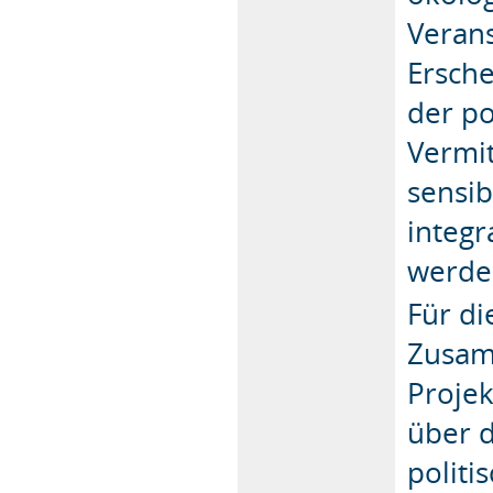
Veran
Ersche
der po
Vermit
sensib
integr
werde
Für di
Zusam
Proje
über d
politi