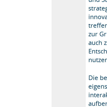
strate
innova
treffe
zur G
auch 
Entsc
nutze
Die b
eigens
intera
aufber