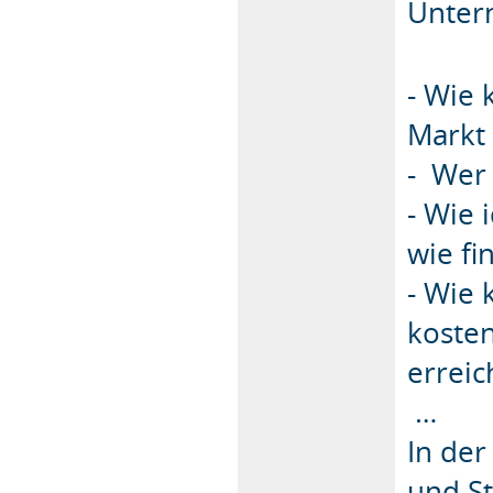
Untern
- Wie 
Markt 
- Wer 
- Wie 
wie fi
- Wie 
koste
erreic
…
In der
und St