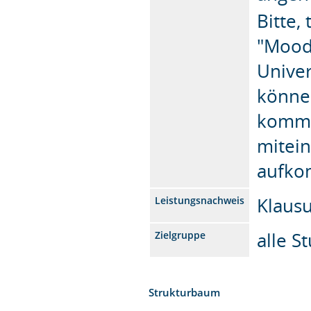
Bitte,
"Mood
Univer
können
kommu
mitein
aufko
Klaus
Leistungsnachweis
alle S
Zielgruppe
Strukturbaum