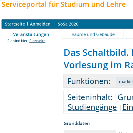
Serviceportal für Studium und Lehre
S
tartseite
A
nmelden
SoSe 2026
Veranstaltungen
Räume und Gebäude
Sie sind hier:
Startseite
Das Schaltbild.
Vorlesung im Ra
Funktionen:
Seiteninhalt:
Gru
Studiengänge
Ei
Grunddaten