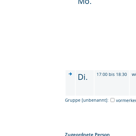
Mo.
Di.
17:00 bis 18:30
w
Gruppe [unbenannt]:
vormerke
Zugeordnete Person