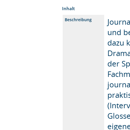
Inhalt
Journ
Beschreibung
und b
dazu k
Dramat
der Sp
Fachmo
journa
prakt
(Inter
Gloss
eigene