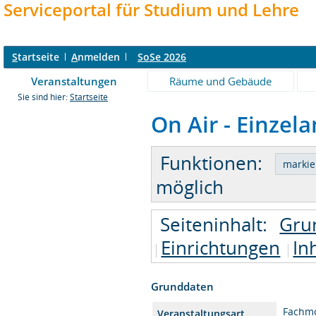
Serviceportal für Studium und Lehre
S
tartseite
A
nmelden
SoSe 2026
Veranstaltungen
Räume und Gebäude
Sie sind hier:
Startseite
On Air - Einzela
Funktionen:
möglich
Seiteninhalt:
Gru
Einrichtungen
In
Grunddaten
Fachm
Veranstaltungsart