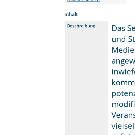
Inhalt
Das Se
Beschreibung
und St
Medie
angew
inwief
kommu
poten
modifi
Verans
vielse