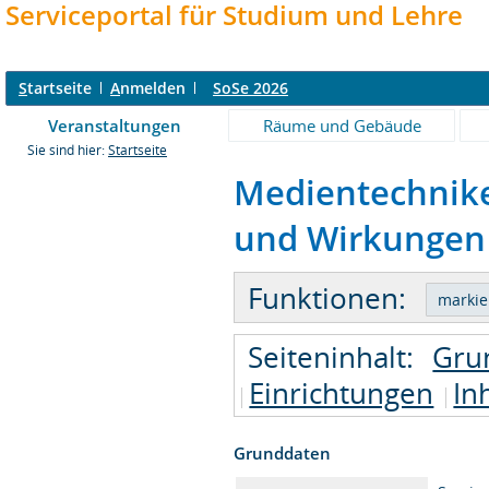
Serviceportal für Studium und Lehre
S
tartseite
A
nmelden
SoSe 2026
Veranstaltungen
Räume und Gebäude
Sie sind hier:
Startseite
Medientechnike
und Wirkungen 
Funktionen:
Seiteninhalt:
Gru
Einrichtungen
In
Grunddaten