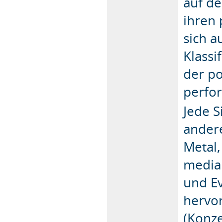
auf de
ihren 
sich a
Klassi
der p
perfo
Jede S
ander
Metal,
media
und E
hervor
(Konze