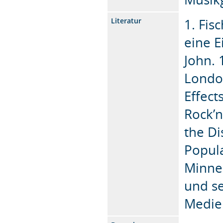
1. Fis
Literatur
eine E
John. 
Londo
Effect
Rock’n
the Di
Popula
Minnes
und se
Medien