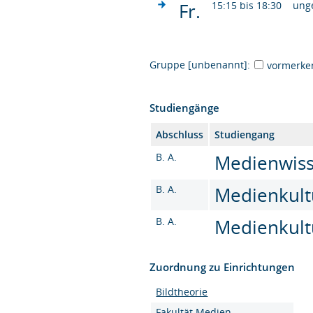
Fr.
15:15 bis 18:30
ung
Gruppe [unbenannt]:
vormerke
Studiengänge
Abschluss
Studiengang
B. A.
Medienwisse
B. A.
Medienkultu
B. A.
Medienkultu
Zuordnung zu Einrichtungen
Bildtheorie
Fakultät Medien