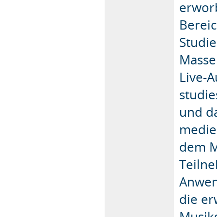
erworb
Bereic
Studie
Masse
Live-A
studie
und da
medie
dem M
Teiln
Anwen
die er
Musik