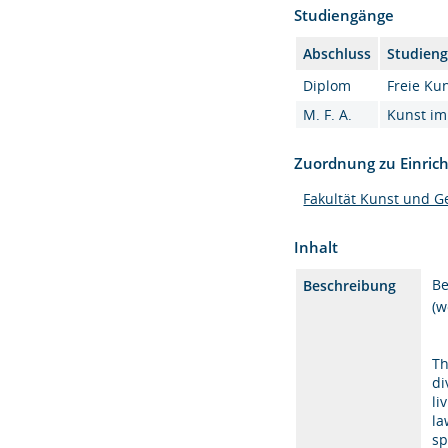
Studiengänge
Abschluss
Studien
Diplom
Freie Kun
M. F. A.
Kunst im
Zuordnung zu Einric
Fakultät Kunst und G
Inhalt
Be
Beschreibung
(w
Th
di
li
la
sp