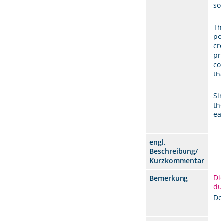
so
Th
po
cr
pr
co
th
Si
th
ea
engl.
Beschreibung/
Kurzkommentar
Di
Bemerkung
du
De