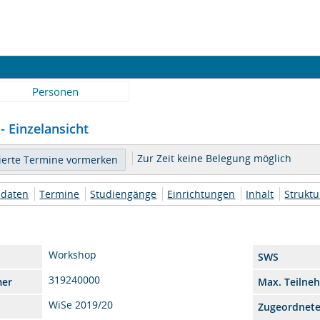
Personen
- Einzelansicht
Zur Zeit keine Belegung möglich
daten
Termine
Studiengänge
Einrichtungen
Inhalt
Strukt
Workshop
SWS
319240000
mer
Max. Teilne
WiSe 2019/20
Zugeordnet