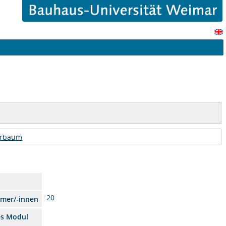
urbaum
20
hmer/-innen
es Modul