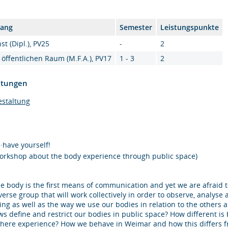
gang
Semester
Leistungspunkte
st (Dipl.), PV25
-
2
 öffentlichen Raum (M.F.A.), PV17
1 - 3
2
htungen
estaltung
·have yourself!
orkshop about the body experience through public space)
e body is the first means of communication and yet we are afraid t
verse group that will work collectively in order to observe, analys
ving as well as the way we use our bodies in relation to the others a
ws define and restrict our bodies in public space? How diﬀerent is b
here experience? How we behave in Weimar and how this diﬀers fr