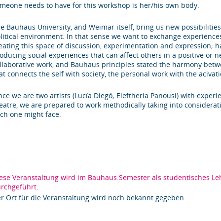
meone needs to have for this workshop is her/his own body.
e Bauhaus University, and Weimar itself, bring us new possibilitie
litical environment. In that sense we want to exchange experience
eating this space of discussion, experimentation and expression; h
oducing social experiences that can aﬀect others in a positive or n
llaborative work, and Bauhaus principles stated the harmony betwe
at connects the self with society, the personal work with the acivat
nce we are two artists (Lucía Diegó; Eleftheria Panousi) with experi
eatre, we are prepared to work methodically taking into considerat
ch one might face.
ese Veranstaltung wird im Bauhaus.Semester als studentisches Leh
rchgeführt.
r Ort für die Veranstaltung wird noch bekannt gegeben.