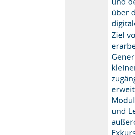
und d
über d
digita
Ziel v
erarbe
Gener
klein
zugäng
erweit
Modul
und L
außero
Exkurs