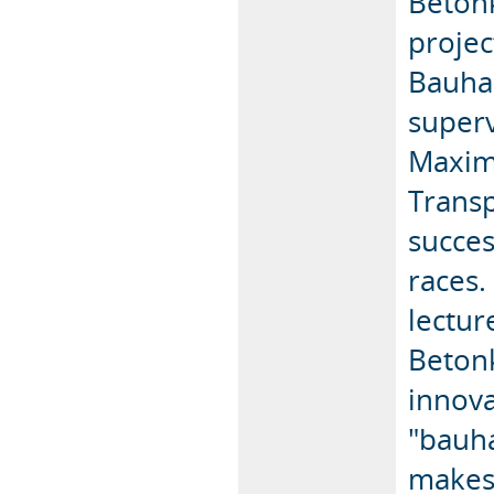
Betonk
projec
Bauhau
superv
Maximi
Transp
succes
races.
lectur
Beton
innova
"bauha
makes