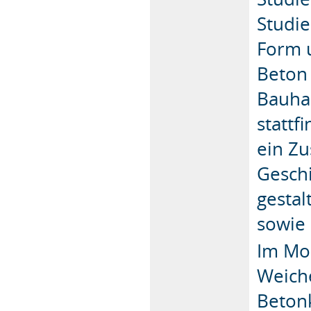
Studi
Form u
Beton 
Bauhau
stattf
ein Z
Geschi
gestal
sowie 
Im Mo
Weiche
Betonk