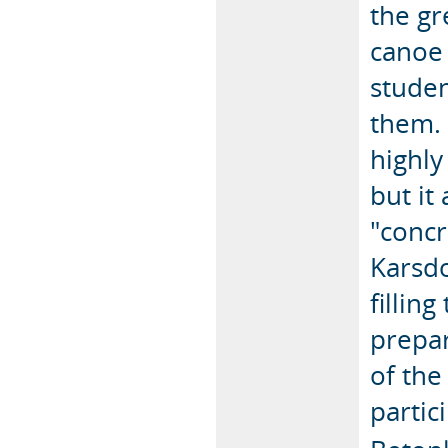
the gr
canoe 
stude
them. 
highly
but it
"concr
Karsdo
fillin
prepar
of the
partic