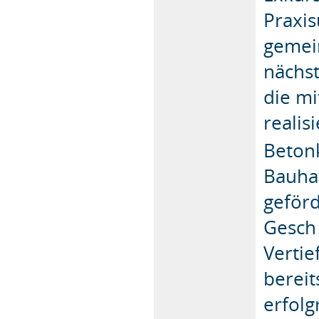
Praxi
gemein
nächst
die m
realis
Beton
Bauha
geförd
Gesch
Vertie
berei
erfolg