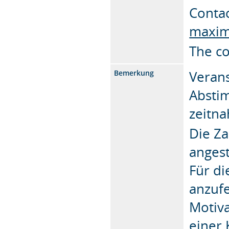
Conta
maxim
The co
Verans
Bemerkung
Absti
zeitna
Die Za
angest
Für di
anzufe
Motiva
einer 