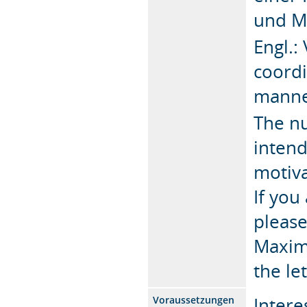
und M
Engl.:
coordi
manne
The nu
intend
motiva
If you
please
Maximi
the le
Intere
Voraussetzungen