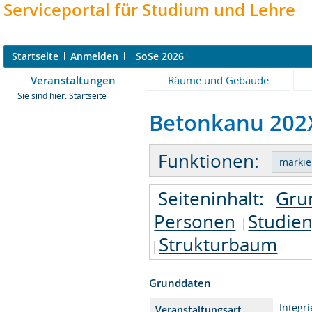
Serviceportal für Studium und Lehre
S
tartseite
A
nmelden
SoSe 2026
Veranstaltungen
Räume und Gebäude
Sie sind hier:
Startseite
Betonkanu 202X
Funktionen:
Seiteninhalt:
Gru
Personen
Studie
Strukturbaum
Grunddaten
Integr
Veranstaltungsart