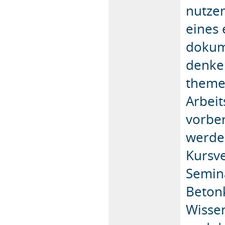
nutze
eines 
dokume
denke
theme
Arbei
vorber
werde
Kursv
Semin
Beton
Wisse