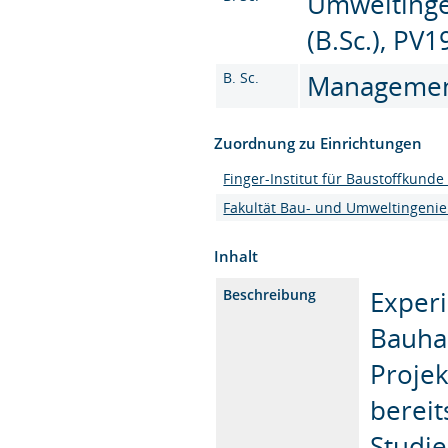
Umweltinge
(B.Sc.), PV1
B. Sc.
Management 
Zuordnung zu Einrichtungen
Finger-Institut für Baustoffkunde 
Fakultät Bau- und Umweltingeni
Inhalt
Experi
Beschreibung
Bauha
Projek
bereit
Studie