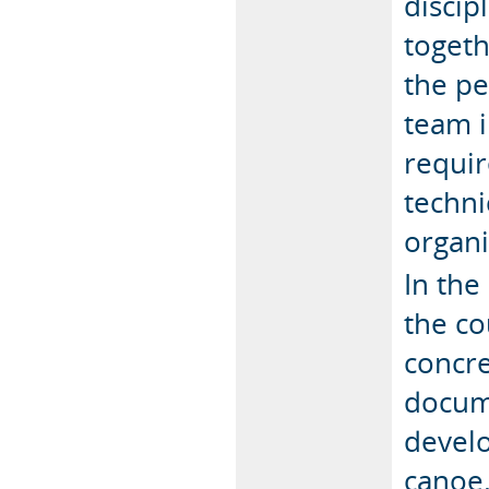
discip
togeth
the pe
team i
requir
techni
organi
In th
the co
concre
docume
develo
canoe.