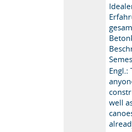
Ideale
Erfah
gesam
Betonk
Besch
Semest
Engl.:
anyone
constr
well a
canoes
alread