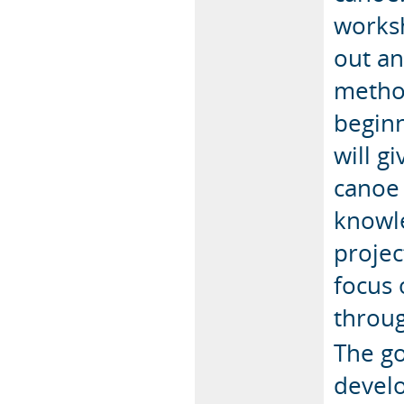
worksh
out an
method
beginn
will g
canoe 
knowl
projec
focus 
throu
The go
devel