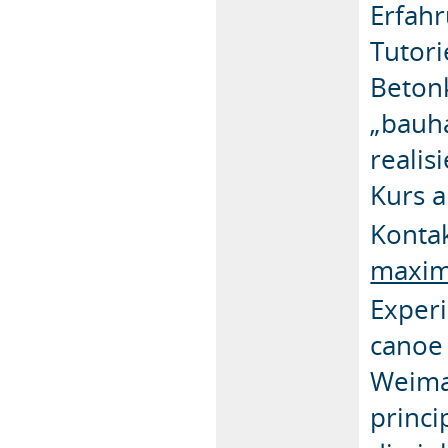
Erfahr
Tutor
Beton
„bauha
realis
Kurs 
Konta
maxim
Experi
canoe 
Weima
princi