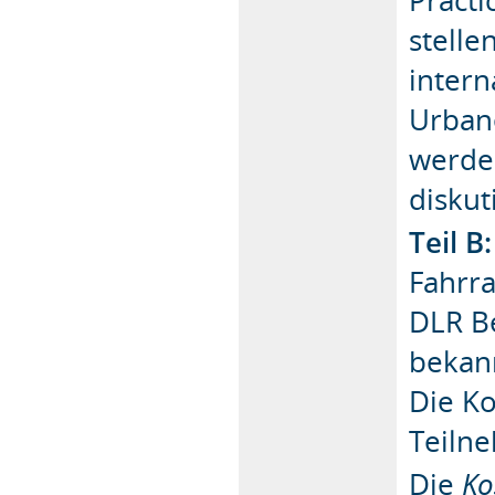
stell
intern
Urban
werde
diskut
Teil B
Fahrr
DLR Be
bekan
Die Ko
Teiln
Die
Ko