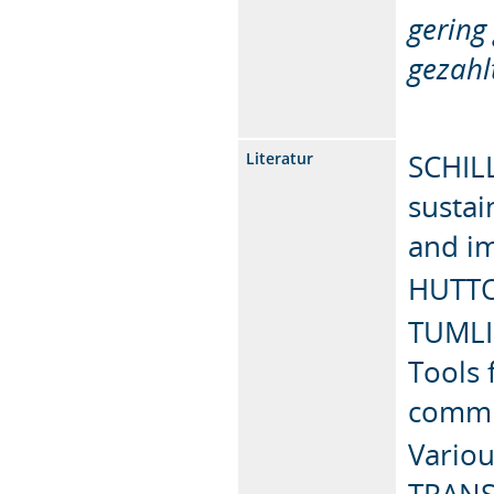
gering
gezahl
SCHIL
Literatur
sustai
and i
HUTTON
TUMLIN
Tools 
commu
Variou
TRAN