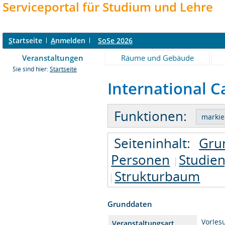
Serviceportal für Studium und Lehre
S
tartseite
A
nmelden
SoSe 2026
Veranstaltungen
Räume und Gebäude
Sie sind hier:
Startseite
International C
Funktionen:
Seiteninhalt:
Gru
Personen
Studie
Strukturbaum
Grunddaten
Vorles
Veranstaltungsart