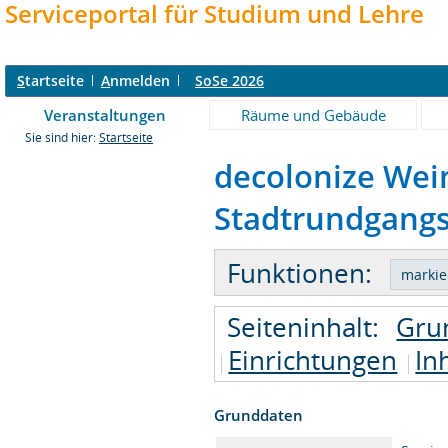
Serviceportal für Studium und Lehre
S
tartseite
A
nmelden
SoSe 2026
Veranstaltungen
Räume und Gebäude
Sie sind hier:
Startseite
decolonize Wei
Stadtrundgangs 
Funktionen:
Seiteninhalt:
Gru
Einrichtungen
In
Grunddaten