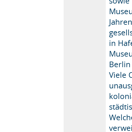
sowie
Museum
Jahren
gesell
in Ha
Museu
Berlin
Viele 
unaus
koloni
städti
Welch
verwei