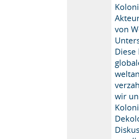
Kolon
Akteu
von W
Unter
Diese 
global
welta
verzah
wir un
Koloni
Dekol
Diskus