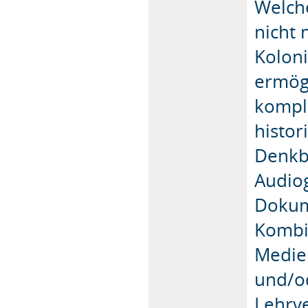
Welch
nicht 
Koloni
ermögl
komple
histo
Denkba
Audio
Dokume
Kombi
Medie
und/od
Lehrve