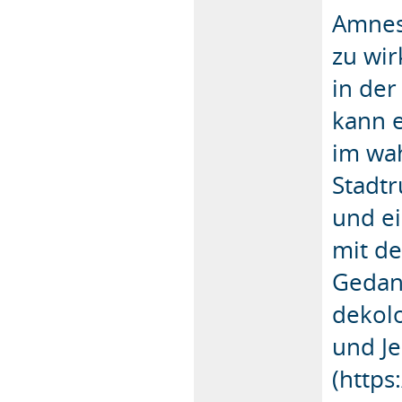
Amnes
zu wi
in der
kann e
im wa
Stadtr
und ei
mit de
Gedank
dekolo
und J
(https