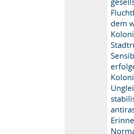
gesell
Fluch
dem w
Koloni
Stadtr
Sensib
erfolg
Koloni
Unglei
stabil
antira
Erinn
Normal