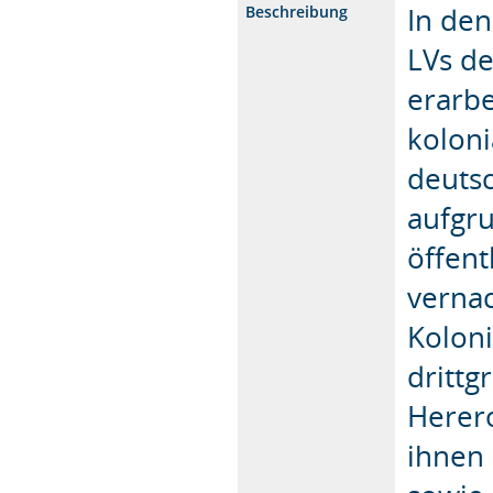
In de
Beschreibung
LVs d
erarbe
koloni
deutsc
aufgru
öffen
vernac
Koloni
drittg
Herer
ihnen