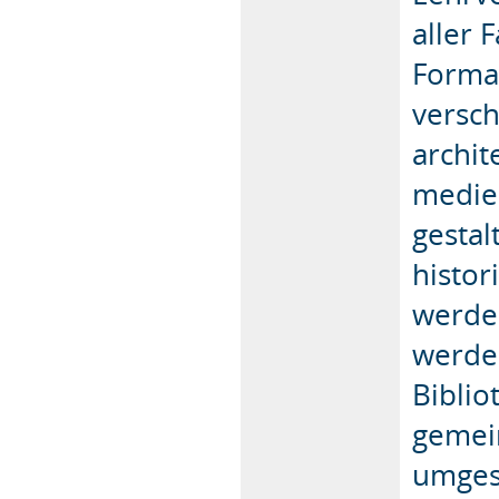
aller 
Forma
versch
archit
medien
gestal
histor
werden
werde
Biblio
gemei
umges