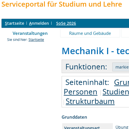
Serviceportal für Studium und Lehre
S
tartseite
A
nmelden
SoSe 2026
Veranstaltungen
Räume und Gebäude
Sie sind hier:
Startseite
Mechanik I - te
Funktionen:
Seiteninhalt:
Gru
Personen
Studie
Strukturbaum
Grunddaten
Übung
Veranstaltungsart