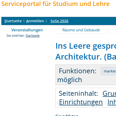
Serviceportal für Studium und Lehre
S
tartseite
A
nmelden
SoSe 2026
Veranstaltungen
Räume und Gebäude
Sie sind hier:
Startseite
Ins Leere gespr
Architektur. (Ba
Funktionen:
möglich
Seiteninhalt:
Gru
Einrichtungen
In
Grunddaten