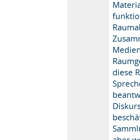
Materi
funkti
Raumak
Zusamm
Medien
Raumge
diese 
Sprech
beantw
Diskurs
beschä
Sammlu
aber w