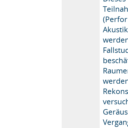
Teilna
(Perfo
Akustik
werden
Fallstu
beschä
Raumer
werden
Rekons
versuch
Geräus
Vergan