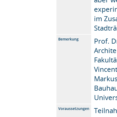
experi
im Zus
Stadtr
Prof. D
Bemerkung
Archite
Fakultä
Vincen
Markus
Bauhau
Univer
Teilna
Voraussetzungen