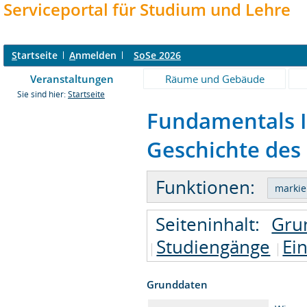
Serviceportal für Studium und Lehre
S
tartseite
A
nmelden
SoSe 2026
Veranstaltungen
Räume und Gebäude
Sie sind hier:
Startseite
Fundamentals II
Geschichte des 
Funktionen:
Seiteninhalt:
Gru
Studiengänge
Ei
Grunddaten