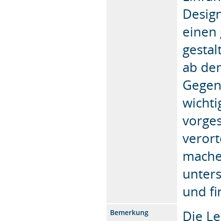
Design
einen
gestal
ab dem
Gegen
wicht
vorges
verort
machen
unter
und fi
Die Le
Bemerkung