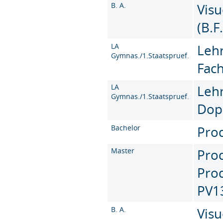
B. A.
Vis
(B.F
LA
Leh
Gymnas./1.Staatspruef.
Fac
LA
Leh
Gymnas./1.Staatspruef.
Dop
Bachelor
Prod
Master
Pro
Prod
PV1
B. A.
Vis