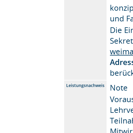
konzip
und F
Die Ei
Sekret
weima
Adres
berüc
Note
Leistungsnachweis
Vorau
Lehrve
Teiln
Mitwir