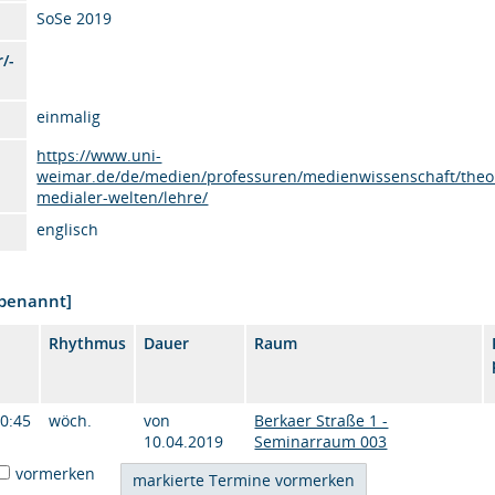
SoSe 2019
/-
einmalig
https://www.uni-
weimar.de/de/medien/professuren/medienwissenschaft/theo
medialer-welten/lehre/
englisch
nbenannt]
Rhythmus
Dauer
Raum
10:45
wöch.
von
Berkaer Straße 1 -
10.04.2019
Seminarraum 003
vormerken