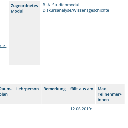
B. A. Studienmodul
Zugeordnetes
Diskursanalyse/Wissensgeschichte
Modul
rie-
Raum-
Lehrperson
Bemerkung
fällt aus am
Max.
plan
Teilnehmer/-
innen
12.06.2019: