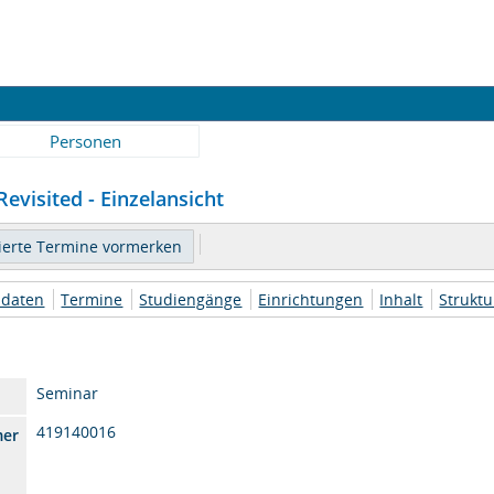
Personen
evisited - Einzelansicht
daten
Termine
Studiengänge
Einrichtungen
Inhalt
Strukt
Seminar
419140016
mer