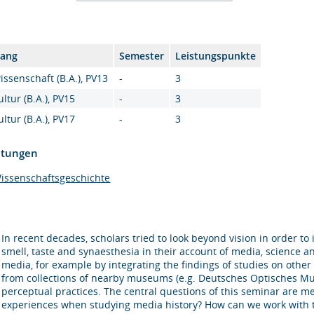
gang
Semester
Leistungspunkte
ssenschaft (B.A.), PV13
-
3
tur (B.A.), PV15
-
3
tur (B.A.), PV17
-
3
htungen
issenschaftsgeschichte
In recent decades, scholars tried to look beyond vision in order t
smell, taste and synaesthesia in their account of media, science a
media, for example by integrating the findings of studies on other
from collections of nearby museums (e.g. Deutsches Optisches Muse
perceptual practices. The central questions of this seminar are m
experiences when studying media history? How can we work with t