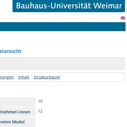
elansicht
htungen
Inhalt
Strukturbaum
10
12
ilnehmer/-innen
dnetes Modul