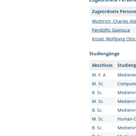
Zugeordnete Person
Wüthrich, Charles Albe
Pandolfo, Gianluca
Kissel, Wolfgang Otto 
Studiengänge
Abschluss
Studien
M. F. A.
Medienku
M. Sc.
Computer
B. Sc.
Medieninf
M. Sc.
Medienin
B. Sc.
Medieninf
M. Sc.
Human-Co
B. Sc.
Medieninf