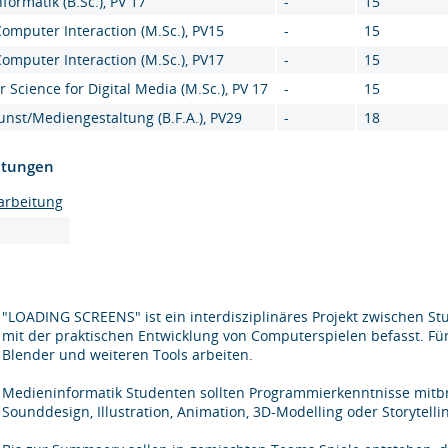
ormatik (B.Sc.), PV 17
-
15
mputer Interaction (M.Sc.), PV15
-
15
mputer Interaction (M.Sc.), PV17
-
15
Science for Digital Media (M.Sc.), PV 17
-
15
nst/Mediengestaltung (B.F.A.), PV29
-
18
htungen
arbeitung
"LOADING SCREENS" ist ein interdisziplinäres Projekt zwischen S
mit der praktischen Entwicklung von Computerspielen befasst. Für 
Blender und weiteren Tools arbeiten.
Medieninformatik Studenten sollten Programmierkenntnisse mitb
Sounddesign, Illustration, Animation, 3D-Modelling oder Storytelli