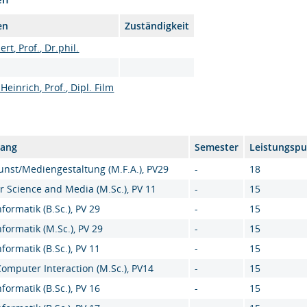
en
Zuständigkeit
rt, Prof., Dr.phil.
Heinrich, Prof., Dipl. Film
gang
Semester
Leistungsp
nst/Mediengestaltung (M.F.A.), PV29
-
18
 Science and Media (M.Sc.), PV 11
-
15
ormatik (B.Sc.), PV 29
-
15
formatik (M.Sc.), PV 29
-
15
ormatik (B.Sc.), PV 11
-
15
mputer Interaction (M.Sc.), PV14
-
15
ormatik (B.Sc.), PV 16
-
15