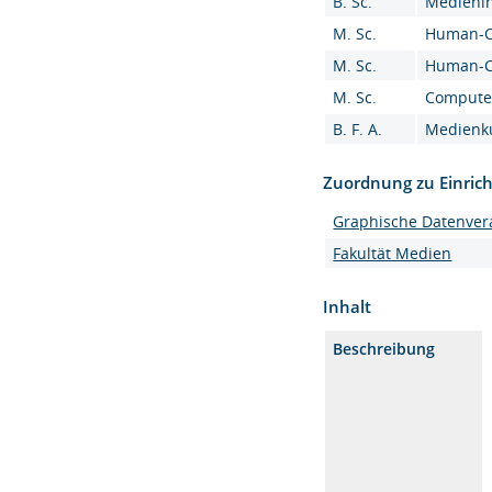
B. Sc.
Medieninf
M. Sc.
Human-Co
M. Sc.
Human-Co
M. Sc.
Computer 
B. F. A.
Medienku
Zuordnung zu Einric
Graphische Datenver
Fakultät Medien
Inhalt
Beschreibung