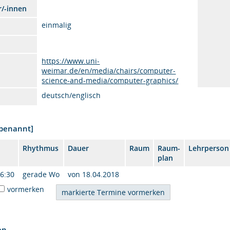
r/-innen
einmalig
https://www.uni-
weimar.de/en/media/chairs/computer-
science-and-media/computer-graphics/
deutsch/englisch
nbenannt]
Rhythmus
Dauer
Raum
Raum-
Lehrperson
plan
16:30
gerade Wo
von 18.04.2018
vormerken
en