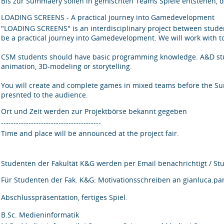
Bis zur Summaery sollen in gemischten Teams Spiele entstehen, d
LOADING SCREENS - A practical journey into Gamedevelopment
"LOADING SCREENS" is an interdisciplinary project between stude
be a practical journey into Gamedevelopment. We will work with to
CSM students should have basic programming knowledge. A&D stud
animation, 3D-modeling or storytelling.
You will create and complete games in mixed teams before the Su
presnted to the audience.
Ort und Zeit werden zur Projektbörse bekannt gegeben
----------------------------------------
Time and place will be announced at the project fair.
Studenten der Fakultät K&G werden per Email benachrichtigt / Stud
Für Studenten der Fak. K&G: Motivationsschreiben an gianluca.p
Abschlusspräsentation, fertiges Spiel.
B.Sc. Medieninformatik