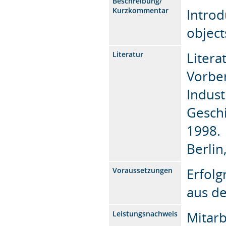
Beschreibung/
Kurzkommentar
Introd
object
Litera
Literatur
Vorber
Indust
Geschi
1998.
Berlin
Erfolg
Voraussetzungen
aus d
Mitarb
Leistungsnachweis