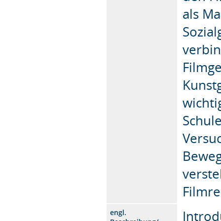
als Ma
Sozial
verbin
Filmge
Kunst
wicht
Schule
Versu
Beweg
verste
Filmre
Introd
engl.