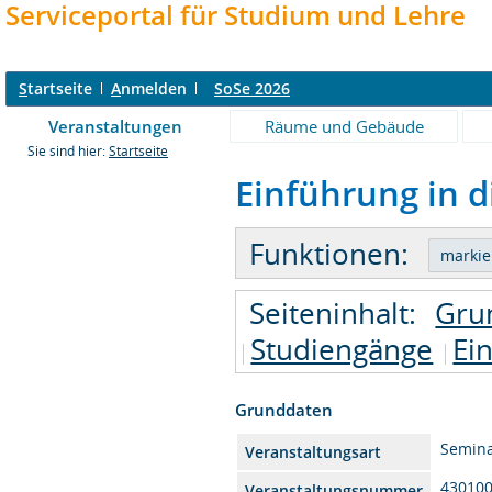
Serviceportal für Studium und Lehre
S
tartseite
A
nmelden
SoSe 2026
Veranstaltungen
Räume und Gebäude
Sie sind hier:
Startseite
Einführung in d
Funktionen:
Seiteninhalt:
Gru
Studiengänge
Ei
Grunddaten
Semin
Veranstaltungsart
43010
Veranstaltungsnummer