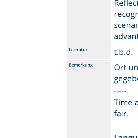
Reflec
recogn
scenar
advant
t.b.d.
Literatur
Ort un
Bemerkung
gegeb
-----
Time a
fair.
Langu