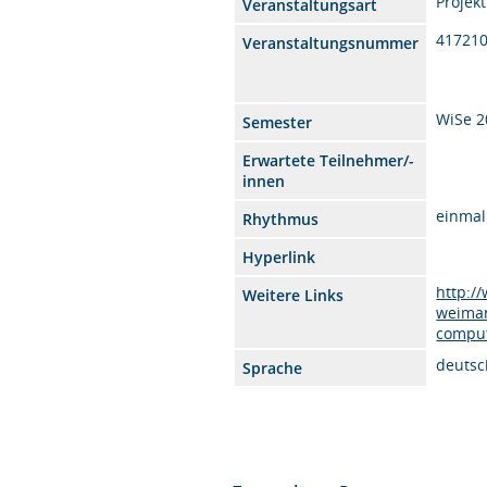
Projekt
Veranstaltungsart
41721
Veranstaltungsnummer
WiSe 2
Semester
Erwartete Teilnehmer/-
innen
einmal
Rhythmus
Hyperlink
http:/
Weitere Links
weimar
comput
deutsc
Sprache