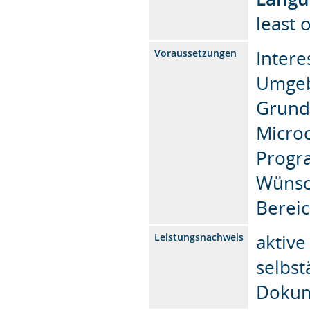
least
Intere
Voraussetzungen
Umgeb
Grundk
Microc
Progr
Wünsc
Berei
aktiv
Leistungsnachweis
selbst
Dokum