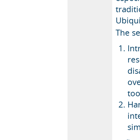
tradit
Ubiqui
The se
Int
res
dis
ove
too
Han
int
sim