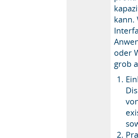
kapazi
kann. 
Interf
Anwen
oder W
grob a
Ein
Dis
vo
exi
sow
Pra