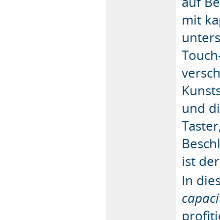
auf Be
mit k
unter
Touch-
versch
Kunsts
und d
Taster
Beschl
ist de
In die
capaci
profi