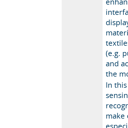
enhanc
interf
displa
materi
textil
(e.g. 
and ac
the mo
In thi
sensin
recogn
make o
especi