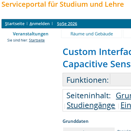
Serviceportal für Studium und Lehre
S
tartseite
A
nmelden
SoSe 2026
Veranstaltungen
Räume und Gebäude
Sie sind hier:
Startseite
Custom Interfa
Capacitive Sens
Funktionen:
Seiteninhalt:
Gru
Studiengänge
Ei
Grunddaten