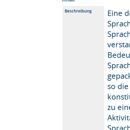
Eine 
Beschreibung
Sprach
Sprach
verst
Bedeu
Sprac
gepack
so die
konsti
zu ein
Aktivi
Sprac