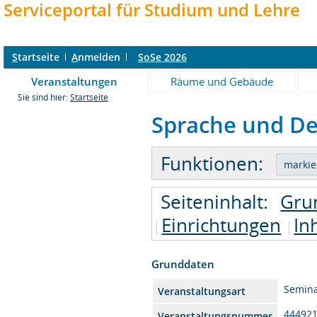
Serviceportal für Studium und Lehre
S
tartseite
A
nmelden
SoSe 2026
Veranstaltungen
Räume und Gebäude
Sie sind hier:
Startseite
Sprache und De
Funktionen:
Seiteninhalt:
Gru
Einrichtungen
In
Grunddaten
Semin
Veranstaltungsart
44492
Veranstaltungsnummer