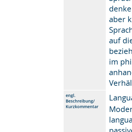
denke
aber k
Sprach
auf di
bezieh
im phi
anhan
Verhä
Langu
engl.
Beschreibung/
Kurzkommentar
Moder
langua
passiv