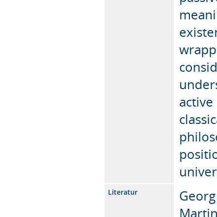
meanin
existe
wrappe
consid
unders
active
classi
philos
positi
unive
Georg 
Literatur
Martin