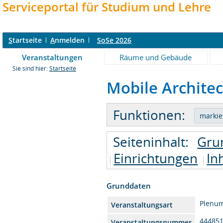
Serviceportal für Studium und Lehre
S
tartseite
A
nmelden
SoSe 2026
Veranstaltungen
Räume und Gebäude
Sie sind hier:
Startseite
Mobile Architec
Funktionen:
Seiteninhalt:
Gru
Einrichtungen
In
Grunddaten
Plenu
Veranstaltungsart
44485
Veranstaltungsnummer