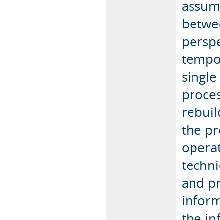
assump
betwee
perspe
tempor
single
proces
rebuil
the pr
operat
techni
and pr
inform
the in