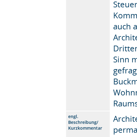
Steuer
Kommu
auch a
Archi
Dritte
Sinn m
gefrag
Buckm
Wohnmo
Raums
Archit
engl.
Beschreibung/
perman
Kurzkommentar