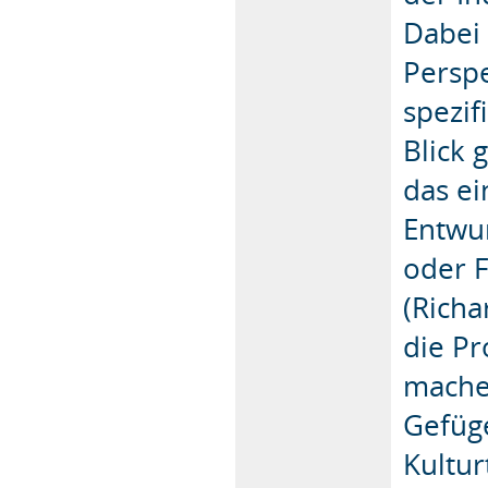
Dabei
Perspe
spezif
Blick
das e
Entwur
oder 
(Richa
die Pr
machen
Gefüge
Kultur