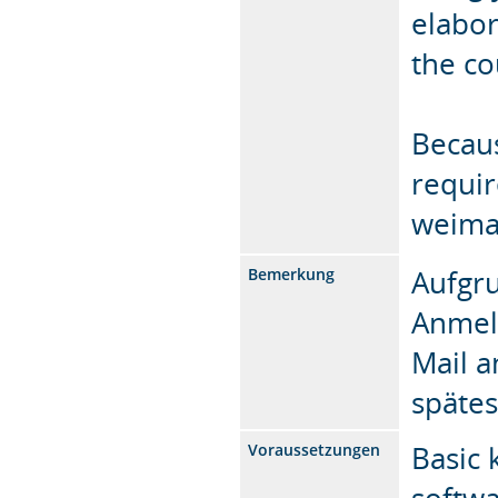
elabor
the co
Becaus
requir
weimar
Aufgru
Bemerkung
Anmel
Mail a
spätes
Basic 
Voraussetzungen
softwa