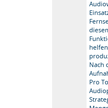
Audiow
Einsat
Ferns
diese
Funkt
helfen
produ
Nach 
Aufnah
Pro T
Audio
Strate
Menge