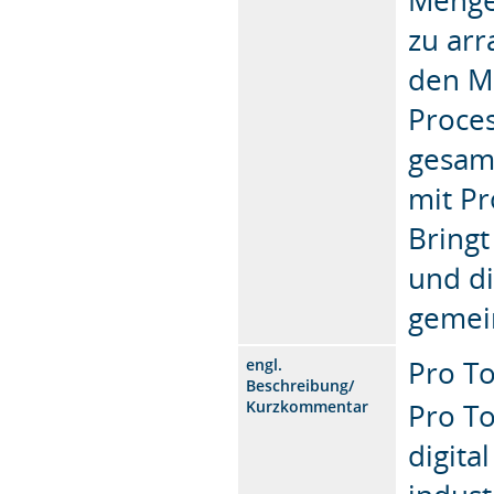
zu arr
den Mö
Proces
gesam
mit Pr
Bring
und d
gemei
Pro To
engl.
Beschreibung/
Kurzkommentar
Pro T
digita