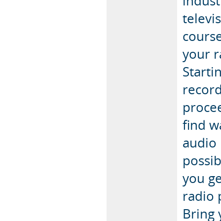
indust
televi
course
your r
Starti
record
procee
find w
audio 
possib
you ge
radio 
Bring 