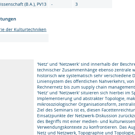
ssenschaft (B.A.), PV13
-
3
htungen
ie der Kulturtechniken
'Netz' und 'Netzwerk' sind innerhalb der Besch
technischer Zusammenhänge ebenso zentrale wie 
historisch wie systematisch sehr verschiedene 
Liniensystem des öffentlichen Nahverkehrs, von
Rechnernetz bis zum supply chain management d
'Netz' und 'Netzwerk' situieren sich hierbei im
Implementierung und abstrakter Topologie, mak
mikrosoziologischer Organisationsform, zentrali
Ziel des Seminars ist es, diesen Facettenreicht
Einsatzpunkte der Netzwerk-Diskussion zurückz
des Begriffs mit einer medien- und kulturwissen
Verwendungskontexte zu konfrontieren. Das Aug
Netz und Netzwerk, Topographie und Topologie, 