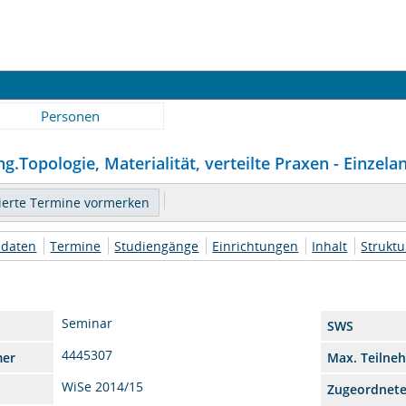
Personen
.Topologie, Materialität, verteilte Praxen - Einzela
daten
Termine
Studiengänge
Einrichtungen
Inhalt
Strukt
Seminar
SWS
4445307
mer
Max. Teilne
WiSe 2014/15
Zugeordnet