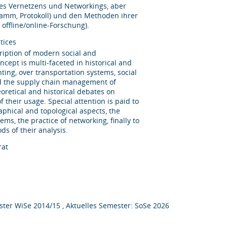
des Vernetzens und Networkings, aber
amm, Protokoll) und den Methoden ihrer
 offline/online-Forschung).
tices
cription of modern social and
oncept is multi-faceted in historical and
ting, over transportation systems, social
nd the supply chain management of
eoretical and historical debates on
f their usage. Special attention is paid to
aphical and topological aspects, the
ms, the practice of networking, finally to
s of their analysis.
rat
ter WiSe 2014/15 , Aktuelles Semester: SoSe 2026