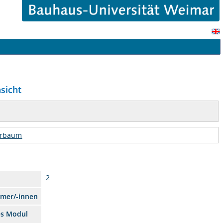
nsicht
urbaum
2
hmer/-innen
es Modul