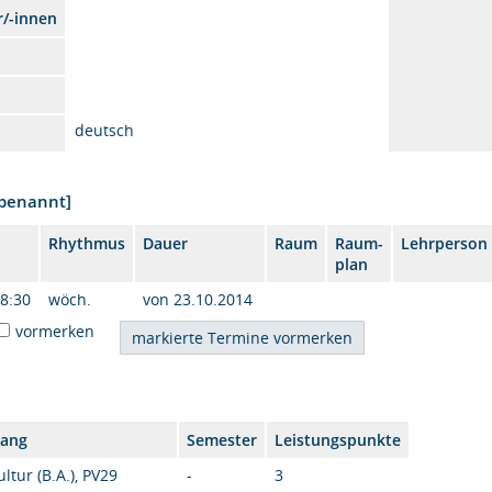
r/-innen
deutsch
nbenannt]
Rhythmus
Dauer
Raum
Raum-
Lehrperson
plan
18:30
wöch.
von 23.10.2014
vormerken
gang
Semester
Leistungspunkte
tur (B.A.), PV29
-
3