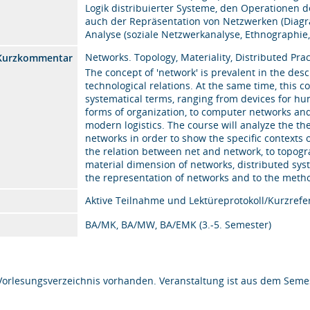
Logik distribuierter Systeme, den Operationen 
auch der Repräsentation von Netzwerken (Diagr
Analyse (soziale Netzwerkanalyse, Ethnographie,
Networks. Topology, Materiality, Distributed Prac
 Kurzkommentar
The concept of 'network' is prevalent in the des
technological relations. At the same time, this c
systematical terms, ranging from devices for hun
forms of organization, to computer networks a
modern logistics. The course will analyze the th
networks in order to show the specific contexts o
the relation between net and network, to topogr
material dimension of networks, distributed syste
the representation of networks and to the method
Aktive Teilnahme und Lektüreprotokoll/Kurzrefe
BA/MK, BA/MW, BA/EMK (3.-5. Semester)
Vorlesungsverzeichnis vorhanden. Veranstaltung ist aus dem Semes