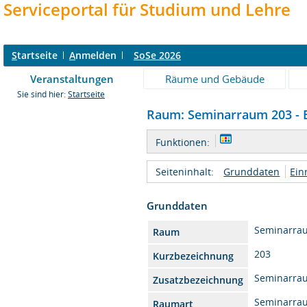
Serviceportal für Studium und Lehre
S
tartseite
A
nmelden
SoSe 2026
Veranstaltungen
Räume und Gebäude
Sie sind hier:
Startseite
Raum: Seminarraum 203 - E
Funktionen:
Seiteninhalt:
Grunddaten
Ein
Grunddaten
Seminarra
Raum
203
Kurzbezeichnung
Seminarra
Zusatzbezeichnung
Seminarra
Raumart