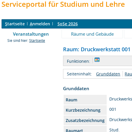
Serviceportal für Studium und Lehre
S
tartseite
A
nmelden
SoSe 2026
Veranstaltungen
Räume und Gebäude
Sie sind hier:
Startseite
Raum: Druckwerkstatt 001 -
Funktionen:
Seiteninhalt:
Grunddaten
Rau
Grunddaten
Druckwerks
Raum
001
Kurzbezeichnung
Druckwerks
Zusatzbezeichnung
Stud.
Raumart