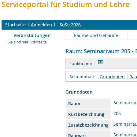
Serviceportal für Studium und Lehre
S
tartseite
A
nmelden
SoSe 2026
Veranstaltungen
Räume und Gebäude
Sie sind hier:
Startseite
Raum: Seminarraum 205 - E
Funktionen:
Seiteninhalt:
Grunddaten
Rau
Grunddaten
Seminarra
Raum
205
Kurzbezeichnung
Seminarra
Zusatzbezeichnung
Seminarra
Raumart