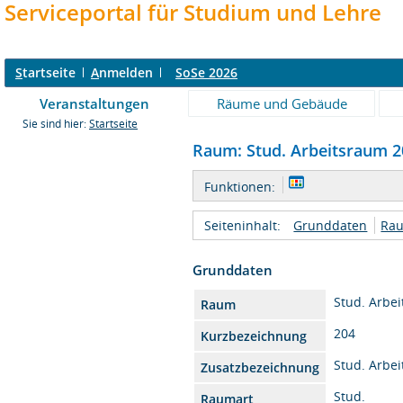
Serviceportal für Studium und Lehre
S
tartseite
A
nmelden
SoSe 2026
Veranstaltungen
Räume und Gebäude
Sie sind hier:
Startseite
Raum: Stud. Arbeitsraum 20
Funktionen:
Seiteninhalt:
Grunddaten
Rau
Grunddaten
Stud. Arbe
Raum
204
Kurzbezeichnung
Stud. Arbe
Zusatzbezeichnung
Stud.
Raumart