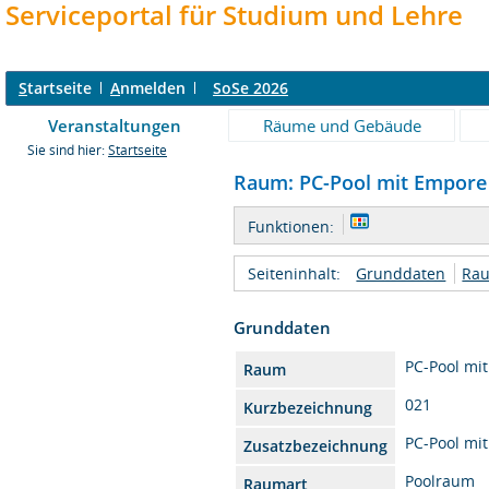
Serviceportal für Studium und Lehre
S
tartseite
A
nmelden
SoSe 2026
Veranstaltungen
Räume und Gebäude
Sie sind hier:
Startseite
Raum: PC-Pool mit Empore 0
Funktionen:
Seiteninhalt:
Grunddaten
Rau
Grunddaten
PC-Pool mi
Raum
021
Kurzbezeichnung
PC-Pool mi
Zusatzbezeichnung
Poolraum
Raumart