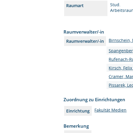
Stud.
Raumart
Arbeitsrau
Raumverwalter/-in
Birnschein,
Raumverwalter/-in
Spangenberg
Rufenach-Ru
Kirsch, Feli
Cramer, Ma
Pissarek, Le
Zuordnung zu Einrichtungen
Fakultät Medien
Einrichtung
Bemerkung