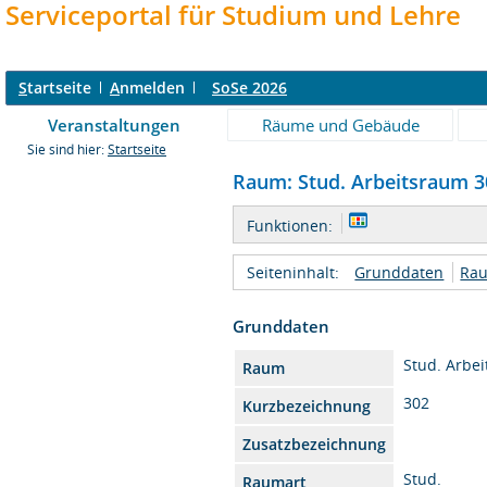
Serviceportal für Studium und Lehre
S
tartseite
A
nmelden
SoSe 2026
Veranstaltungen
Räume und Gebäude
Sie sind hier:
Startseite
Raum: Stud. Arbeitsraum 30
Funktionen:
Seiteninhalt:
Grunddaten
Rau
Grunddaten
Stud. Arbe
Raum
302
Kurzbezeichnung
Zusatzbezeichnung
Stud.
Raumart