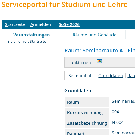
Serviceportal für Studium und Lehre
S
tartseite
A
nmelden
SoSe 2026
Veranstaltungen
Räume und Gebäude
Sie sind hier:
Startseite
Raum: Seminarraum A - Ein
Funktionen:
Seiteninhalt:
Grunddaten
Rau
Grunddaten
Seminarra
Raum
004
Kurzbezeichnung
N 004
Zusatzbezeichnung
Seminarra
Raumart