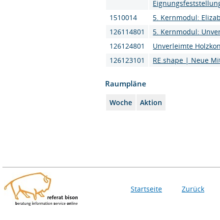
Eignungsfeststellun
1510014
5. Kernmodul: Eliza
126114801
5. Kernmodul: Unver
126124801
Unverleimte Holzkon
126123101
RE.shape | Neue Mit
Raumpläne
Woche
Aktion
Startseite
Zurück