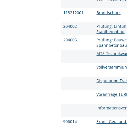
118212001
Brandschutz
204002
Prüfung: Einfüh
Stahlbetonbau
204005
Prüfung: Bauwei
Spannbetonbau 
MTS-Technikwa
Vollversammlun
Disputation Fra
Voranfrage TU
Informationsve
906014
Exam: Geo- and 