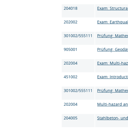
204018
Exam: Structura
202002
Exam: Earthquak
301002/555111
Prüfung: Mathem
905001
Prüfung: Geodä
202004
Exam: Multi-haz
451002
Exam: Introduct
301002/555111
Prüfung: Mathem
202004
Multi-hazard an
204005
Stahlbeton- un