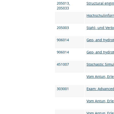
205013,
Structural engin
205033
Hochschulinfor
205003
Stahl- und Verb
906014
Geo- and hydrot
906014
Geo- and hydrot
451007
Stochastic Simul
Vom Antun, Erl
303001
Exam: Advanced
Vom Antun, Erl
Vom Antun, Erl